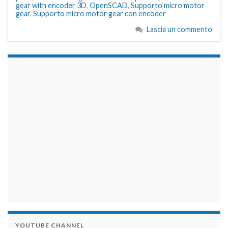
gear with encoder 3D
,
OpenSCAD
,
Supporto micro motor
gear
,
Supporto micro motor gear con encoder
Lascia un commento
займы на карту срочно
YOUTUBE CHANNEL