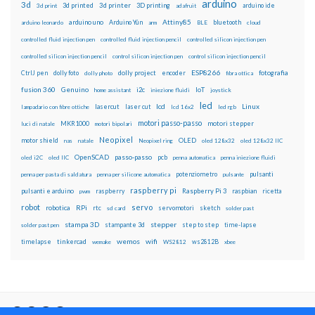
arduino
3d
3d printed
3d printer
3D printing
3d print
adafruit
arduino ide
Attiny85
arduino uno
Arduino Yún
bluetooth
arduino leonardo
arm
BLE
cloud
controlled fluid injection pen
controlled fluid injection pencil
controlled silicon injection pen
controlled silicon injection pencil
control silicon injection pen
control silicon injection pencil
ESP8266
dolly foto
dolly project
encoder
fotografia
CtrlJ pen
dolly photo
fibra ottica
fusion 360
Genuino
i2c
IoT
home assistant
iniezione fluidi
joystick
led
lcd
Linux
lasercut
laser cut
lampadario con fibre ottiche
lcd 16x2
led rgb
motori passo-passo
MKR1000
motori stepper
luci di natale
motori bipolari
Neopixel
motor shield
OLED
nas
natale
Neopixel ring
oled 128x32
oled 128x32 IIC
OpenSCAD
passo-passo
pcb
oled i2C
oled IIC
penna automatica
penna iniezione fluidi
potenziometro
pulsanti
penna per pasta di saldatura
penna per silicone automatica
pulsante
raspberry pi
pulsanti e arduino
raspberry
Raspberry Pi 3
raspbian
pwm
ricetta
robot
servo
RPi
robotica
rtc
servomotori
sketch
sd card
solder past
stampa 3D
stepper
stampante 3d
step to step
solder past pen
time-lapse
wemos
wifi
tinkercad
ws2812B
timelapse
wemake
WS2812
xbee
Il blog mauroalfieri.it ed i suoi contenuti sono distribuiti