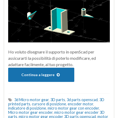
Ho voluto disegnare il supporto in openScad per
assicurarti la possibilità di poterlo modificare, ed
adattare facilmente, al tuo progetto.
Continua a leggere
3d Micro motor gear
,
3D parts
,
3d parts openscad
,
3D
printed parts
,
cursore di posizione
,
encoder motor
,
indicatore di posizione
,
micro motor gear con encoder
,
Micro motor gear encoder
,
micro motor gear encoder 3D
parts
,
micro motor gear encoder 3D parts openscad
,
motor