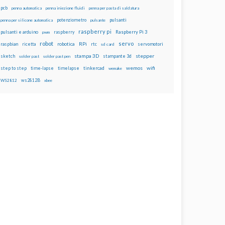
pcb
penna automatica
penna iniezione fluidi
penna per pasta di saldatura
potenziometro
pulsanti
penna per silicone automatica
pulsante
raspberry pi
pulsanti e arduino
raspberry
Raspberry Pi 3
pwm
robot
servo
RPi
raspbian
robotica
rtc
servomotori
ricetta
sd card
stampa 3D
stepper
sketch
stampante 3d
solder past
solder past pen
wemos
wifi
step to step
tinkercad
time-lapse
timelapse
wemake
ws2812B
WS2812
xbee