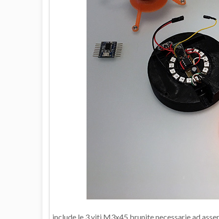
include le 3 viti M3x45 brunite necessarie ad assem