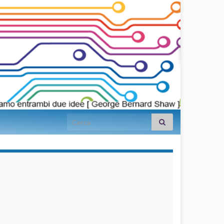
Search for:
займы на
карту срочно