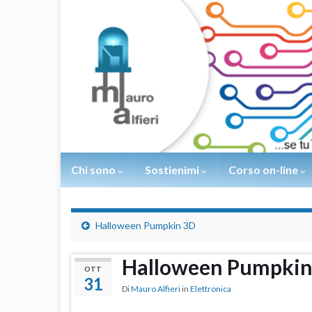
Chi sono
Sostienimi
Corso on-line
Halloween Pumpkin 3D
Halloween Pumpki
OTT
31
Di
Mauro Alfieri
in
Elettronica