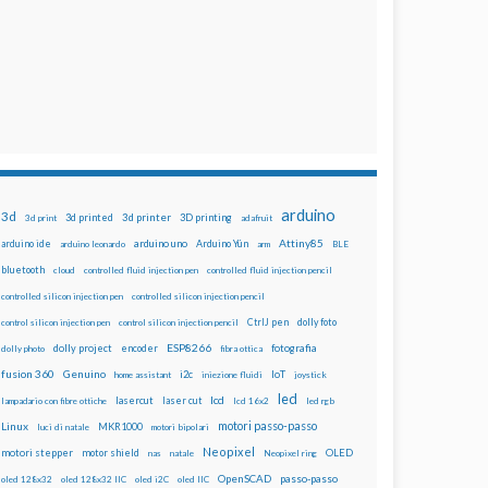
arduino
3d
3d printed
3d printer
3D printing
3d print
adafruit
Attiny85
arduino uno
Arduino Yún
arduino ide
arduino leonardo
arm
BLE
bluetooth
cloud
controlled fluid injection pen
controlled fluid injection pencil
controlled silicon injection pen
controlled silicon injection pencil
dolly foto
control silicon injection pen
control silicon injection pencil
CtrlJ pen
ESP8266
dolly project
encoder
fotografia
dolly photo
fibra ottica
fusion 360
Genuino
i2c
IoT
home assistant
iniezione fluidi
joystick
led
lcd
lasercut
laser cut
lampadario con fibre ottiche
lcd 16x2
led rgb
motori passo-passo
Linux
MKR1000
luci di natale
motori bipolari
Neopixel
motori stepper
motor shield
OLED
nas
natale
Neopixel ring
OpenSCAD
passo-passo
oled 128x32
oled 128x32 IIC
oled i2C
oled IIC