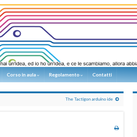
Corso in aula
Regolamento
Contatti
The Tactigon arduino ide
n