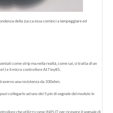
pondenza della zucca essa cominci a lampeggiare ed
entati come strip ma nella realtà, come sai, si tratta di un
xel ) e il micro controllore AtTiny85.
attraverso una resistenza da 330ohm.
 puoi collegarlo ad uno dei 5 pin di segnale del modulo in
ontrollore che utilizzi come INPUT per ricevere il segnale di