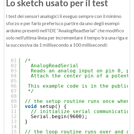
Lo sketch usato per il test
I test dei sensori analogici li eseguo sempre con il minimo
sforzo e per farlo preferisco partire da uno degli esempi
arduino presenti nell’IDE “AnalogReadSerial” che modifico
solo nell’ultima linea per incrementare il tempo tra una riga e
la successiva da 1 millisecondo a 100 millisecondi:
01
/*
02
AnalogReadSerial
03
Reads an analog input on pin 0, pr
04
Attach the center pin of a potenti
05
06
This example code is in the public 
07
*/
08
09
// the setup routine runs once when 
10
void
setup() {
11
// initialize serial communication
12
Serial.begin(9600);
13
}
14
15
// the loop routine runs over and ov