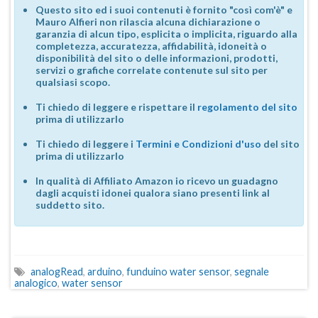
Questo sito ed i suoi contenuti è fornito "così com'è" e
Mauro Alfieri non rilascia alcuna dichiarazione o
garanzia di alcun tipo, esplicita o implicita, riguardo alla
completezza, accuratezza, affidabilità, idoneità o
disponibilità del sito o delle informazioni, prodotti,
servizi o grafiche correlate contenute sul sito per
qualsiasi scopo.
Ti chiedo di leggere e rispettare il
regolamento del sito
prima di utilizzarlo
Ti chiedo di leggere i
Termini e Condizioni d'uso
del sito
prima di utilizzarlo
In qualità di Affiliato Amazon io ricevo un guadagno
dagli acquisti idonei qualora siano presenti link al
suddetto sito.
analogRead
,
arduino
,
funduino water sensor
,
segnale
analogico
,
water sensor