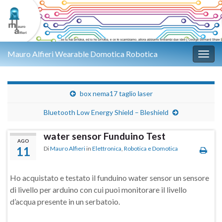
Mauro Alfieri Wearable Domotica Robotica
Attiv
box nema17 taglio laser
Bluetooth Low Energy Shield – Bleshield
water sensor Funduino Test
AGO
11
Di
Mauro Alfieri
in
Elettronica
,
Robotica e Domotica
Ho acquistato e testato il funduino water sensor un sensore
di livello per arduino con cui puoi monitorare il livello
d’acqua presente in un serbatoio.