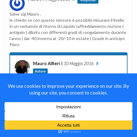
Salve sig Mauro ,
le chiedo se con questo sensore è possibile misurare il livello
in un serbatoio di ritorno di Liquido raffreddamento motore (
antigelo ) diluito con differenti gradi di congelamento durante
l’anno ( dai -40 inverno ai -20/-10 in estate ) Grazie in anticipo
Piero
Mauro Alfieri
il
10 Maggio 2016
#
Autore
Rispondi
Ciao Piero,
questo sensore è venduto per misurare acqua ( water
sensor ) potresti provare se il liquido non è infiammabile
e verificando che non venga compromesso dagli agenti
chimici presenti nel liquido di raffreddamento.