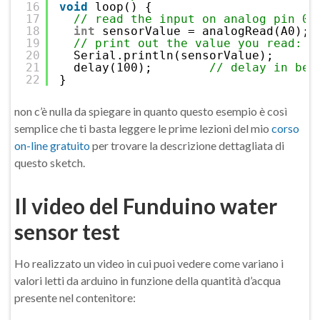
16
void
loop() {
17
// read the input on analog pin 0:
18
int
sensorValue = analogRead(A0);
19
// print out the value you read:
20
Serial.println(sensorValue);
21
delay(100);        
// delay in bet
22
}
non c’è nulla da spiegare in quanto questo esempio è così
semplice che ti basta leggere le prime lezioni del mio
corso
on-line gratuito
per trovare la descrizione dettagliata di
questo sketch.
Il video del Funduino water
sensor test
Ho realizzato un video in cui puoi vedere come variano i
valori letti da arduino in funzione della quantità d’acqua
presente nel contenitore: