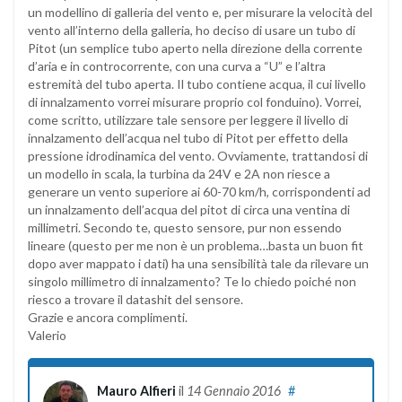
un modellino di galleria del vento e, per misurare la velocità del
vento all’interno della galleria, ho deciso di usare un tubo di
Pitot (un semplice tubo aperto nella direzione della corrente
d’aria e in controcorrente, con una curva a “U” e l’altra
estremità del tubo aperta. Il tubo contiene acqua, il cui livello
di innalzamento vorrei misurare proprio col fonduino). Vorrei,
come scritto, utilizzare tale sensore per leggere il livello di
innalzamento dell’acqua nel tubo di Pitot per effetto della
pressione idrodinamica del vento. Ovviamente, trattandosi di
un modello in scala, la turbina da 24V e 2A non riesce a
generare un vento superiore ai 60-70 km/h, corrispondenti ad
un innalzamento dell’acqua del pitot di circa una ventina di
millimetri. Secondo te, questo sensore, pur non essendo
lineare (questo per me non è un problema…basta un buon fit
dopo aver mappato i dati) ha una sensibilità tale da rilevare un
singolo millimetro di innalzamento? Te lo chiedo poiché non
riesco a trovare il datashit del sensore.
Grazie e ancora complimenti.
Valerio
Mauro Alfieri
il
14 Gennaio 2016
#