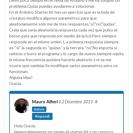
Llevo poco tiempo en el tema de Arduino y me ha surgido un
problema.Quiza puedas ayudarme a solucionar.
En el Arduino Starter kit hay un ejercicio que es la bola de
cristal,yo modifico algunos parametros para que
aleatoriamente solo me de tres respuestas,”si”,”no”,”quizas”.
Creia que seria aleatoria la respuesta cada vez que pulso el
boton para que responda por medio de la lcd.Pero siempre
responde en el mismo orden. L a primera respuesta siempre
es “si” la segunda es “quizas” y la tercera “no”.No importa si
reinicio o borro el programa y lo cargo de nuevo.siempre repite
la misma frecuencia.quisiera hacerlo aleatorio y ni se me
ocurre que cambiar.Ya modifique varios parametros pero no
funcionan.
Alguna idea?
Gracia.
Mauro Alfieri
il
2 Dicembre 2013
#
Autore
Rispondi
Hola Gracia
lamentablemente no tengo el starter kit y no conozco