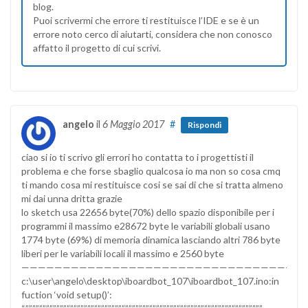
blog.
Puoi scrivermi che errore ti restituisce l’IDE e se è un
errore noto cerco di aiutarti, considera che non conosco
affatto il progetto di cui scrivi.
angelo
il
6 Maggio 2017
#
Rispondi
ciao si io ti scrivo gli errori ho contatta to i progettisti il
problema e che forse sbaglio qualcosa io ma non so cosa cmq
ti mando cosa mi restituisce cosi se sai di che si tratta almeno
mi dai unna dritta grazie
lo sketch usa 22656 byte(70%) dello spazio disponibile per i
programmi il massimo e28672 byte le variabili globali usano
1774 byte (69%) di memoria dinamica lasciando altri 786 byte
liberi per le variabili locali il massimo e 2560 byte
——————————————————————————————————
c:\user\angelo\desktop\iboardbot_107\iboardbot_107.ino:in
fuction ‘void setup()’: