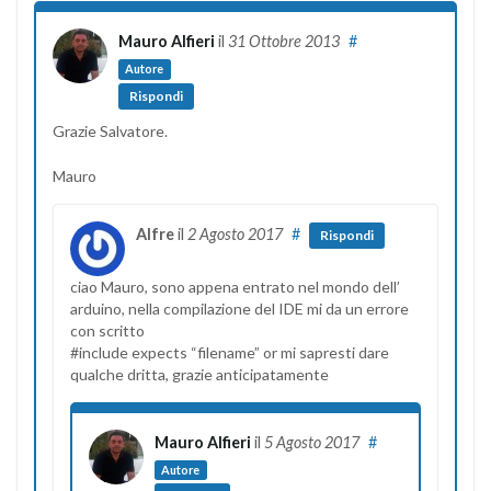
Mauro Alfieri
il
31 Ottobre 2013
#
Autore
Rispondi
Grazie Salvatore.
Mauro
Alfre
il
2 Agosto 2017
#
Rispondi
ciao Mauro, sono appena entrato nel mondo dell’
arduino, nella compilazione del IDE mi da un errore
con scritto
#include expects “filename” or mi sapresti dare
qualche dritta, grazie anticipatamente
Mauro Alfieri
il
5 Agosto 2017
#
Autore