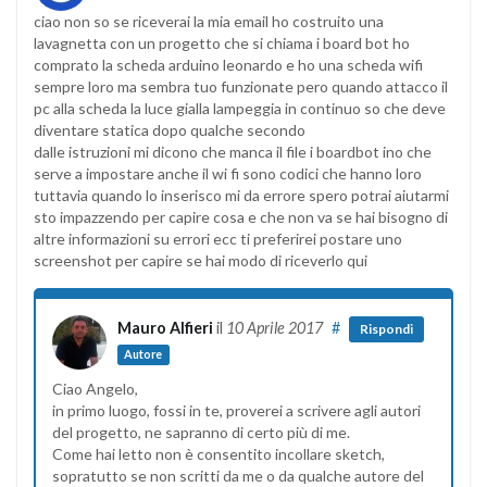
ciao non so se riceverai la mia email ho costruito una
lavagnetta con un progetto che si chiama i board bot ho
comprato la scheda arduino leonardo e ho una scheda wifi
sempre loro ma sembra tuo funzionate pero quando attacco il
pc alla scheda la luce gialla lampeggia in continuo so che deve
diventare statica dopo qualche secondo
dalle istruzioni mi dicono che manca il file i boardbot ino che
serve a impostare anche il wi fi sono codici che hanno loro
tuttavia quando lo inserisco mi da errore spero potrai aiutarmi
sto impazzendo per capire cosa e che non va se hai bisogno di
altre informazioni su errori ecc ti preferirei postare uno
screenshot per capire se hai modo di riceverlo qui
Mauro Alfieri
il
10 Aprile 2017
#
Rispondi
Autore
Ciao Angelo,
in primo luogo, fossi in te, proverei a scrivere agli autori
del progetto, ne sapranno di certo più di me.
Come hai letto non è consentito incollare sketch,
sopratutto se non scritti da me o da qualche autore del