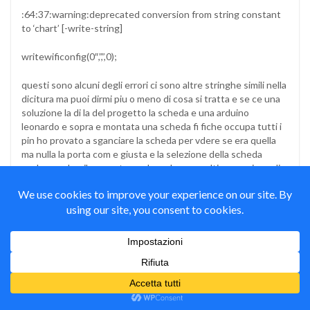
“”””””””””””””””””””””””””””””””””””””””””””””””””””””””””””””””””””””
:64:37:warning:deprecated conversion from string constant
to ‘chart’ [-write-string]
writewificonfig(0″,”,”,0);
questi sono alcuni degli errori ci sono altre stringhe simili nella
dicitura ma puoi dirmi piu o meno di cosa si tratta e se ce una
soluzione la di la del progetto la scheda e una arduino
leonardo e sopra e montata una scheda fi fiche occupa tutti i
pin ho provato a sganciare la scheda per vdere se era quella
ma nulla la porta com e giusta e la selezione della scheda
anche sembra il computer mela veda e uso ultima versione di
arduino ide
Mauro Alfieri
il
8 Maggio 2017
#
Rispondi
Autore
Ciao Angelo,
leggendo l’errore mi sembra di vedere una strana
dichiarazione: writewificonfig(
0″
,”,”,0); forse manca solo
una virgola tra lo 0 e gli apici.