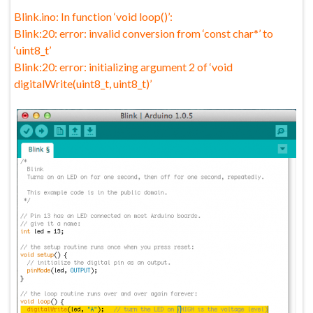
Blink.ino: In function ‘void loop()’:
Blink:20: error: invalid conversion from ‘const char*’ to
‘uint8_t’
Blink:20: error: initializing argument 2 of ‘void
digitalWrite(uint8_t, uint8_t)’