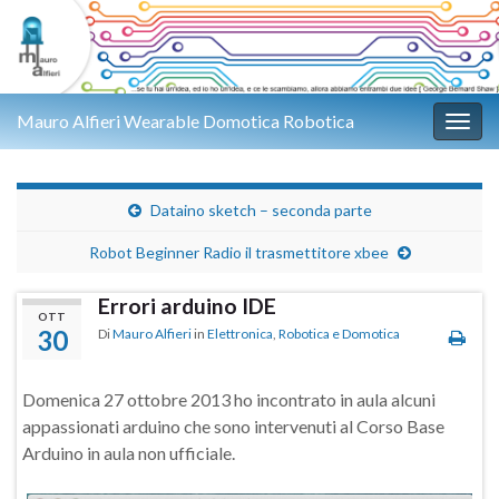
Mauro Alfieri Wearable Domotica Robotica
Attiv
Dataino sketch – seconda parte
Robot Beginner Radio il trasmettitore xbee
Errori arduino IDE
OTT
30
Di
Mauro Alfieri
in
Elettronica
,
Robotica e Domotica
Domenica 27 ottobre 2013 ho incontrato in aula alcuni
appassionati arduino che sono intervenuti al Corso Base
Arduino in aula non ufficiale.