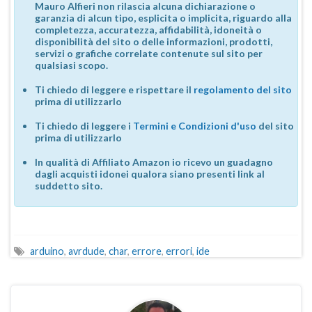
Mauro Alfieri non rilascia alcuna dichiarazione o
garanzia di alcun tipo, esplicita o implicita, riguardo alla
completezza, accuratezza, affidabilità, idoneità o
disponibilità del sito o delle informazioni, prodotti,
servizi o grafiche correlate contenute sul sito per
qualsiasi scopo.
Ti chiedo di leggere e rispettare il
regolamento del sito
prima di utilizzarlo
Ti chiedo di leggere i
Termini e Condizioni d'uso
del sito
prima di utilizzarlo
In qualità di Affiliato Amazon io ricevo un guadagno
dagli acquisti idonei qualora siano presenti link al
suddetto sito.
arduino
,
avrdude
,
char
,
errore
,
errori
,
ide