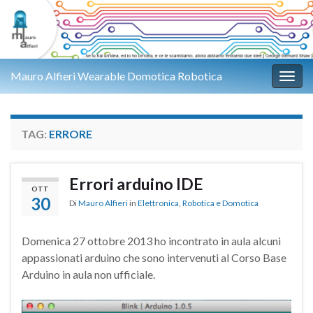
Mauro Alfieri Wearable Domotica Robotica
Attiv
TAG:
ERRORE
Errori arduino IDE
OTT
30
Di
Mauro Alfieri
in
Elettronica
,
Robotica e Domotica
Domenica 27 ottobre 2013 ho incontrato in aula alcuni
appassionati arduino che sono intervenuti al Corso Base
Arduino in aula non ufficiale.