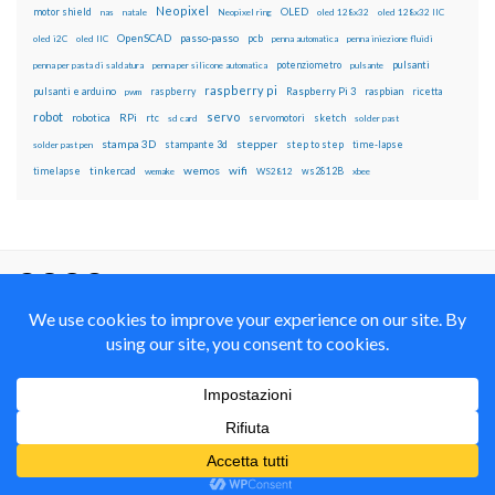
Neopixel
motor shield
OLED
nas
natale
Neopixel ring
oled 128x32
oled 128x32 IIC
OpenSCAD
passo-passo
pcb
oled i2C
oled IIC
penna automatica
penna iniezione fluidi
potenziometro
pulsanti
penna per pasta di saldatura
penna per silicone automatica
pulsante
raspberry pi
pulsanti e arduino
raspberry
Raspberry Pi 3
raspbian
pwm
ricetta
robot
servo
RPi
robotica
rtc
servomotori
sketch
sd card
solder past
stampa 3D
stepper
stampante 3d
step to step
solder past pen
time-lapse
wemos
wifi
tinkercad
ws2812B
timelapse
wemake
WS2812
xbee
Il blog mauroalfieri.it ed i suoi contenuti sono distribuiti
con Licenza
Creative Commons Attribution Non commercial Share
Alike 4.0 International
© 2012-2018 Mauro Alfieri Elettronica Domotica Robotica Arduino Corsi
Formazione Maker
Realizzato con il
da
Graphene Themes
.