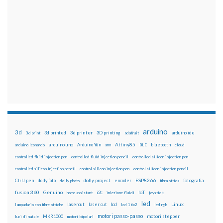
arduino
3d
3d printed
3d printer
3D printing
3d print
adafruit
arduino ide
Attiny85
arduino uno
Arduino Yún
bluetooth
arduino leonardo
arm
BLE
cloud
controlled fluid injection pen
controlled fluid injection pencil
controlled silicon injection pen
controlled silicon injection pencil
control silicon injection pen
control silicon injection pencil
ESP8266
dolly foto
dolly project
encoder
fotografia
CtrlJ pen
dolly photo
fibra ottica
fusion 360
Genuino
i2c
IoT
home assistant
iniezione fluidi
joystick
led
lcd
Linux
lasercut
laser cut
lampadario con fibre ottiche
lcd 16x2
led rgb
motori passo-passo
MKR1000
motori stepper
luci di natale
motori bipolari