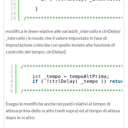
16
17
}
18
19
/***********************************
modifica le linee relative alle variabili
_intervallo
e
ctrlDelay(
_intervallo )
in modo che il valore impostato in fase di
impostazione coincida con quello inviato alla funzione di
controllo del tempo:
ctrlDelay()
.
1
/************************************
2
3
int
_tempo = tempoAltPrima;
4
if
( !ctrlDelay( _tempo )) 
return
5
6
/************************************
Esegui le modifiche anche nei punti relativi al tempo di
attesa prima dello scatto (vedi sopra) ed al tempo di attesa
dopo lo scatto: