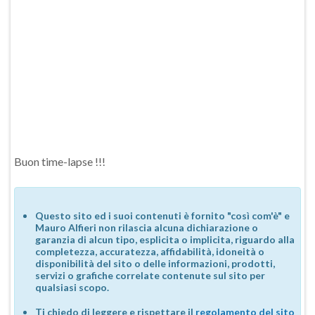
Buon time-lapse !!!
Questo sito ed i suoi contenuti è fornito "così com'è" e
Mauro Alfieri non rilascia alcuna dichiarazione o
garanzia di alcun tipo, esplicita o implicita, riguardo alla
completezza, accuratezza, affidabilità, idoneità o
disponibilità del sito o delle informazioni, prodotti,
servizi o grafiche correlate contenute sul sito per
qualsiasi scopo.
Ti chiedo di leggere e rispettare il
regolamento del sito