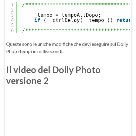
1
/************************************
2
3
_tempo = tempoAltDopo;
4
if
( !ctrlDelay( _tempo )) 
return
5
6
/************************************
Queste sono le uniche modifiche che devi eseguire sul Dolly
Photo tempi in millisecondi.
Il video del Dolly Photo
versione 2