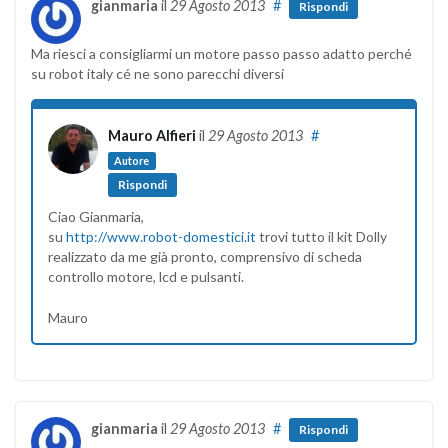
gianmaria
il
29 Agosto 2013
#
Rispondi
Ma riesci a consigliarmi un motore passo passo adatto perché
su robot italy cé ne sono parecchi diversi
Mauro Alfieri
il
29 Agosto 2013
#
Autore
Rispondi
Ciao Gianmaria,
su
http://www.robot-domestici.it
trovi tutto il kit Dolly
realizzato da me già pronto, comprensivo di scheda
controllo motore, lcd e pulsanti.
Mauro
gianmaria
il
29 Agosto 2013
#
Rispondi