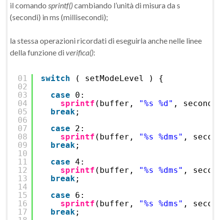
il comando
sprintf()
cambiando l’unità di misura da s
(secondi) in ms (millisecondi);
la stessa operazioni ricordati di eseguirla anche nelle linee
della funzione di
verifica()
:
01
switch
( setModeLevel ) {
02
03
case
0:
04
sprintf
(buffer, 
"%s %d"
, seconda
05
break
;
06
07
case
2:
08
sprintf
(buffer, 
"%s %dms"
, secon
09
break
;
10
11
case
4:
12
sprintf
(buffer, 
"%s %dms"
, secon
13
break
;
14
15
case
6:
16
sprintf
(buffer, 
"%s %dms"
, secon
17
break
;