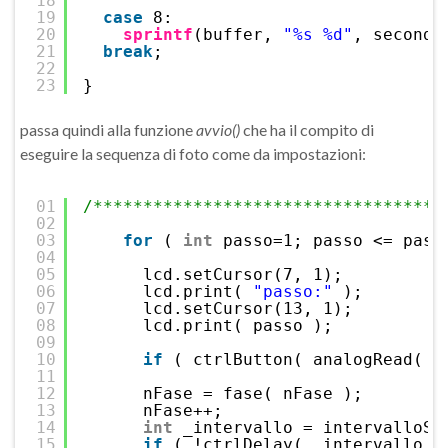
18
19
case
8:
20
sprintf
(buffer, 
"%s %d"
, seconda
21
break
;
22
23
}
passa quindi alla funzione
avvio()
che ha il compito di
eseguire la sequenza di foto come da impostazioni:
01
/***********************************
02
03
for
( 
int
passo=1; passo <= pass
04
05
lcd.setCursor(7, 1);
06
lcd.print( 
"passo:"
);
07
lcd.setCursor(13, 1);
08
lcd.print( passo );  
09
10
if
( ctrlButton( analogRead( B
11
12
nFase = fase( nFase );
13
nFase++;
14
int
_intervallo = intervalloSc
15
if
( !ctrlDelay( _intervallo )