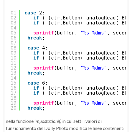
01
case
2:
02
if
( (ctrlButton( analogRead( BUT
03
if
( (ctrlButton( analogRead( BUT
04
05
sprintf
(buffer, 
"%s %dms"
, second
06
break
;
07
08
case
4:
09
if
( (ctrlButton( analogRead( BUT
10
if
( (ctrlButton( analogRead( BUT
11
12
sprintf
(buffer, 
"%s %dms"
, second
13
break
;
14
15
case
6:
16
if
( (ctrlButton( analogRead( BUT
17
if
( (ctrlButton( analogRead( BUT
18
19
sprintf
(buffer, 
"%s %dms"
, second
20
break
;
nella funzione
impostazioni()
in cui setti i valori di
funzionamento del Dolly Photo modifica le linee contenenti