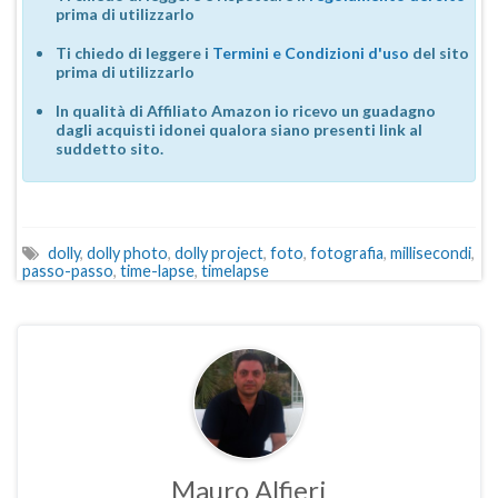
prima di utilizzarlo
Ti chiedo di leggere i
Termini e Condizioni d'uso
del sito
prima di utilizzarlo
In qualità di Affiliato Amazon io ricevo un guadagno
dagli acquisti idonei qualora siano presenti link al
suddetto sito.
dolly
,
dolly photo
,
dolly project
,
foto
,
fotografia
,
millisecondi
,
passo-passo
,
time-lapse
,
timelapse
Mauro Alfieri