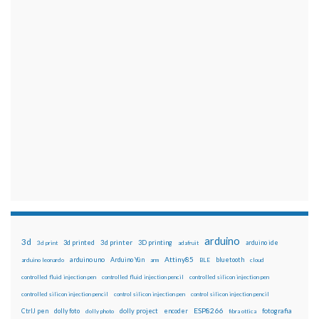
arduino
3d
3d printed
3d printer
3D printing
3d print
adafruit
arduino ide
Attiny85
arduino uno
Arduino Yún
bluetooth
arduino leonardo
arm
BLE
cloud
controlled fluid injection pen
controlled fluid injection pencil
controlled silicon injection pen
controlled silicon injection pencil
control silicon injection pen
control silicon injection pencil
ESP8266
dolly foto
dolly project
encoder
fotografia
CtrlJ pen
dolly photo
fibra ottica