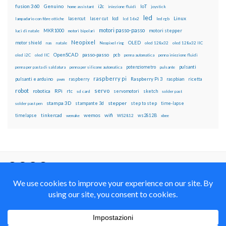
fusion 360
Genuino
i2c
IoT
home assistant
iniezione fluidi
joystick
led
lcd
Linux
lasercut
laser cut
lampadario con fibre ottiche
lcd 16x2
led rgb
motori passo-passo
MKR1000
motori stepper
luci di natale
motori bipolari
Neopixel
motor shield
OLED
nas
natale
Neopixel ring
oled 128x32
oled 128x32 IIC
OpenSCAD
passo-passo
pcb
oled i2C
oled IIC
penna automatica
penna iniezione fluidi
potenziometro
pulsanti
penna per pasta di saldatura
penna per silicone automatica
pulsante
raspberry pi
pulsanti e arduino
raspberry
Raspberry Pi 3
raspbian
pwm
ricetta
robot
servo
RPi
robotica
rtc
servomotori
sketch
sd card
solder past
stampa 3D
stepper
stampante 3d
step to step
solder past pen
time-lapse
wemos
wifi
tinkercad
ws2812B
timelapse
wemake
WS2812
xbee
Il blog mauroalfieri.it ed i suoi contenuti sono distribuiti
con Licenza
Creative Commons Attribution Non commercial Share
Alike 4.0 International