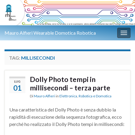
Mauro Alfieri Wearable Domotica Robotica
Attiv
TAG:
MILLISECONDI
Dolly Photo tempi in
LUG
01
millisecondi – terza parte
Di
Mauro Alfieri
in
Elettronica
,
Robotica e Domotica
Una caratteristica del Dolly Photo è senza dubbio la
rapidità di esecuzione della sequenza fotografica, ecco
perché ho realizzato il Dolly Photo tempi in millisecondi: