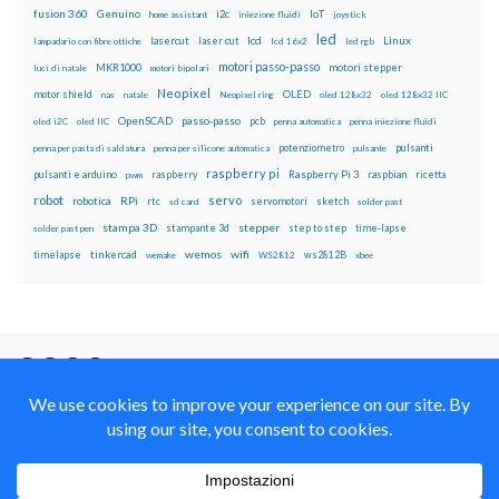
fusion 360
Genuino
i2c
IoT
home assistant
iniezione fluidi
joystick
led
lcd
Linux
lasercut
laser cut
lampadario con fibre ottiche
lcd 16x2
led rgb
motori passo-passo
MKR1000
motori stepper
luci di natale
motori bipolari
Neopixel
motor shield
OLED
nas
natale
Neopixel ring
oled 128x32
oled 128x32 IIC
OpenSCAD
passo-passo
pcb
oled i2C
oled IIC
penna automatica
penna iniezione fluidi
potenziometro
pulsanti
penna per pasta di saldatura
penna per silicone automatica
pulsante
raspberry pi
pulsanti e arduino
raspberry
Raspberry Pi 3
raspbian
pwm
ricetta
robot
servo
RPi
robotica
rtc
servomotori
sketch
sd card
solder past
stampa 3D
stepper
stampante 3d
step to step
solder past pen
time-lapse
wemos
wifi
tinkercad
ws2812B
timelapse
wemake
WS2812
xbee
Il blog mauroalfieri.it ed i suoi contenuti sono distribuiti
con Licenza
Creative Commons Attribution Non commercial Share
Alike 4.0 International