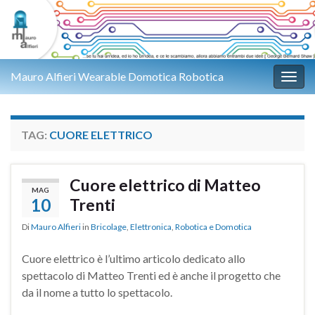
Mauro Alfieri Wearable Domotica Robotica
Attiv
TAG:
CUORE ELETTRICO
Cuore elettrico di Matteo
MAG
10
Trenti
Di
Mauro Alfieri
in
Bricolage
,
Elettronica
,
Robotica e Domotica
Cuore elettrico è l’ultimo articolo dedicato allo
spettacolo di Matteo Trenti ed è anche il progetto che
da il nome a tutto lo spettacolo.