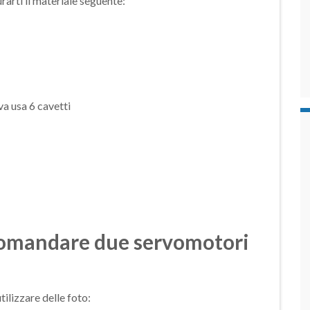
rarti il materiale seguente:
iva usa 6 cavetti
comandare due servomotori
tilizzare delle foto: