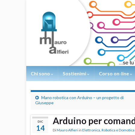
Chi sono
Sostienimi
Corso on-line
Mano robotica con Arduino – un progetto di
Giuseppe
Arduino per comanda
DIC
14
Di
Mauro Alfieri
in
Elettronica
,
Robotica e Domotica