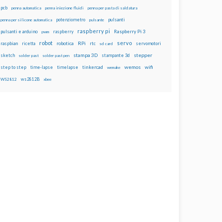
pcb
penna automatica
penna iniezione fluidi
penna per pasta di saldatura
potenziometro
pulsanti
penna per silicone automatica
pulsante
raspberry pi
pulsanti e arduino
raspberry
Raspberry Pi 3
pwm
robot
servo
RPi
raspbian
robotica
rtc
servomotori
ricetta
sd card
stampa 3D
stepper
sketch
stampante 3d
solder past
solder past pen
wemos
wifi
step to step
tinkercad
time-lapse
timelapse
wemake
ws2812B
WS2812
xbee