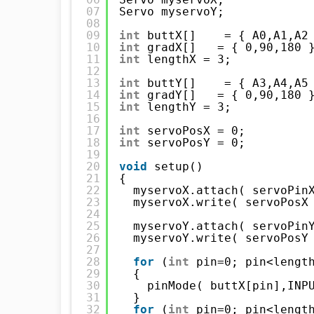
07
Servo myservoY;
08
09
int
buttX[]    = { A0,A1,A2
10
int
gradX[]   = { 0,90,180 
11
int
lengthX = 3;
12
13
int
buttY[]    = { A3,A4,A5
14
int
gradY[]   = { 0,90,180 
15
int
lengthY = 3;
16
17
int
servoPosX = 0;
18
int
servoPosY = 0;
19
20
void
setup()
21
{
22
myservoX.attach( servoPin
23
myservoX.write( servoPosX
24
25
myservoY.attach( servoPin
26
myservoY.write( servoPosY
27
28
for
(
int
pin=0; pin<lengt
29
{
30
pinMode( buttX[pin],INP
31
}
32
for
(
int
pin=0; pin<lengt