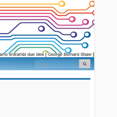
Search for:
займы на
карту срочно