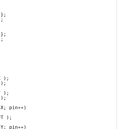
 };
};
 };
};
X );
 );
Y );
 );
hX; pin++)
UT );
hY; pin++)