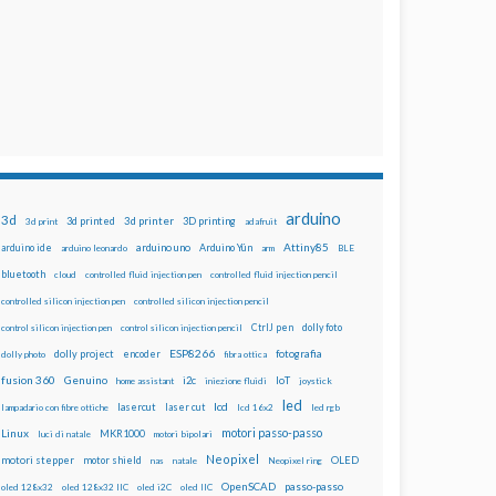
arduino
3d
3d printed
3d printer
3D printing
3d print
adafruit
Attiny85
arduino uno
Arduino Yún
arduino ide
arduino leonardo
arm
BLE
bluetooth
cloud
controlled fluid injection pen
controlled fluid injection pencil
controlled silicon injection pen
controlled silicon injection pencil
dolly foto
control silicon injection pen
control silicon injection pencil
CtrlJ pen
ESP8266
dolly project
encoder
fotografia
dolly photo
fibra ottica
fusion 360
Genuino
i2c
IoT
home assistant
iniezione fluidi
joystick
led
lcd
lasercut
laser cut
lampadario con fibre ottiche
lcd 16x2
led rgb
motori passo-passo
Linux
MKR1000
luci di natale
motori bipolari
Neopixel
motori stepper
motor shield
OLED
nas
natale
Neopixel ring
OpenSCAD
passo-passo
oled 128x32
oled 128x32 IIC
oled i2C
oled IIC