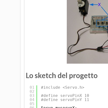
Lo sketch del progetto
01
#include <Servo.h> 
02
03
#define servoPinX 10
04
#define servoPinY 11
05
06
Servo myservoX;