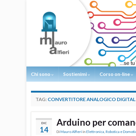
Chi sono
Sostienimi
Corso on-line
TAG:
CONVERTITORE ANALOGICO DIGITAL
Arduino per comand
DIC
14
Di
Mauro Alfieri
in
Elettronica
,
Robotica e Domoti