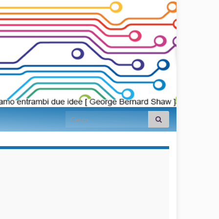
Search for:
займы на
карту срочно