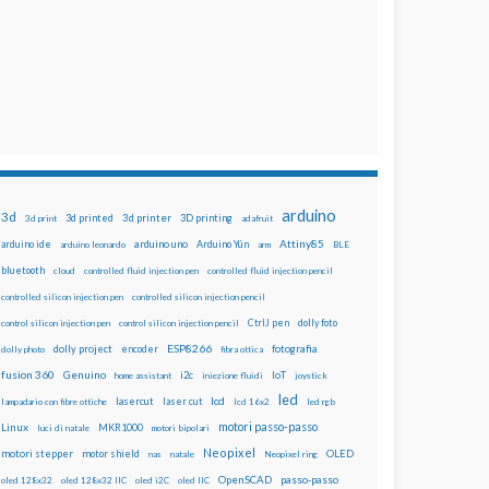
arduino
3d
3d printed
3d printer
3D printing
3d print
adafruit
Attiny85
arduino uno
Arduino Yún
arduino ide
arduino leonardo
arm
BLE
bluetooth
cloud
controlled fluid injection pen
controlled fluid injection pencil
controlled silicon injection pen
controlled silicon injection pencil
dolly foto
control silicon injection pen
control silicon injection pencil
CtrlJ pen
ESP8266
dolly project
encoder
fotografia
dolly photo
fibra ottica
fusion 360
Genuino
i2c
IoT
home assistant
iniezione fluidi
joystick
led
lcd
lasercut
laser cut
lampadario con fibre ottiche
lcd 16x2
led rgb
motori passo-passo
Linux
MKR1000
luci di natale
motori bipolari
Neopixel
motori stepper
motor shield
OLED
nas
natale
Neopixel ring
OpenSCAD
passo-passo
oled 128x32
oled 128x32 IIC
oled i2C
oled IIC