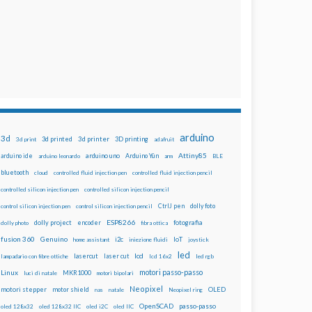
arduino
3d
3d printed
3d printer
3D printing
3d print
adafruit
Attiny85
arduino uno
Arduino Yún
arduino ide
arduino leonardo
arm
BLE
bluetooth
cloud
controlled fluid injection pen
controlled fluid injection pencil
controlled silicon injection pen
controlled silicon injection pencil
dolly foto
control silicon injection pen
control silicon injection pencil
CtrlJ pen
ESP8266
dolly project
encoder
fotografia
dolly photo
fibra ottica
fusion 360
Genuino
i2c
IoT
home assistant
iniezione fluidi
joystick
led
lcd
lasercut
laser cut
lampadario con fibre ottiche
lcd 16x2
led rgb
motori passo-passo
Linux
MKR1000
luci di natale
motori bipolari
Neopixel
motori stepper
motor shield
OLED
nas
natale
Neopixel ring
OpenSCAD
passo-passo
oled 128x32
oled 128x32 IIC
oled i2C
oled IIC