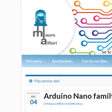
Chi sono
Sostienimi
Corso on-line
P5js plotter dati
Arduino Nano famil
DIC
04
Di
Mauro Alfieri
in
Elettronica