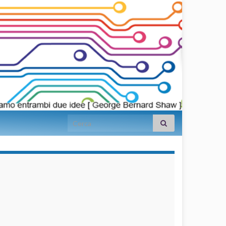
Search for:
займы на
карту срочно