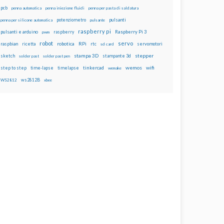
pcb
penna automatica
penna iniezione fluidi
penna per pasta di saldatura
potenziometro
pulsanti
penna per silicone automatica
pulsante
raspberry pi
pulsanti e arduino
raspberry
Raspberry Pi 3
pwm
robot
servo
RPi
raspbian
robotica
rtc
servomotori
ricetta
sd card
stampa 3D
stepper
sketch
stampante 3d
solder past
solder past pen
wemos
wifi
step to step
tinkercad
time-lapse
timelapse
wemake
ws2812B
WS2812
xbee