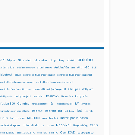
arduino
3d
3d printed
3d printer
3D printing
3d print
adafruit
Attiny85
arduino uno
Arduino Yún
arduino ide
arduino leonardo
arm
BLE
bluetooth
cloud
controlled fluid injection pen
controlled fluid injection pencil
controlled silicon injection pen
controlled silicon injection pencil
dolly foto
control silicon injection pen
control silicon injection pencil
CtrlJ pen
ESP8266
dolly project
encoder
fotografia
dolly photo
fibra ottica
fusion 360
Genuino
i2c
IoT
home assistant
iniezione fluidi
joystick
led
lcd
lasercut
laser cut
lampadario con fibre ottiche
lcd 16x2
led rgb
motori passo-passo
Linux
MKR1000
luci di natale
motori bipolari
Neopixel
motori stepper
motor shield
OLED
nas
natale
Neopixel ring
OpenSCAD
passo-passo
oled 128x32
oled 128x32 IIC
oled i2C
oled IIC