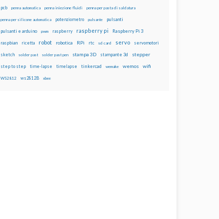
pcb
penna automatica
penna iniezione fluidi
penna per pasta di saldatura
potenziometro
pulsanti
penna per silicone automatica
pulsante
raspberry pi
pulsanti e arduino
raspberry
Raspberry Pi 3
pwm
robot
servo
RPi
raspbian
robotica
rtc
servomotori
ricetta
sd card
stampa 3D
stepper
sketch
stampante 3d
solder past
solder past pen
wemos
wifi
step to step
tinkercad
time-lapse
timelapse
wemake
ws2812B
WS2812
xbee