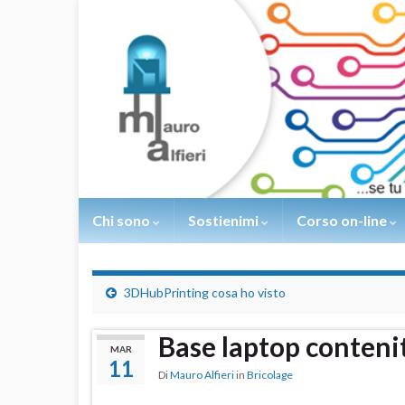
Chi sono
Sostienimi
Corso on-line
3DHubPrinting cosa ho visto
Base laptop conteni
MAR
11
Di
Mauro Alfieri
in
Bricolage