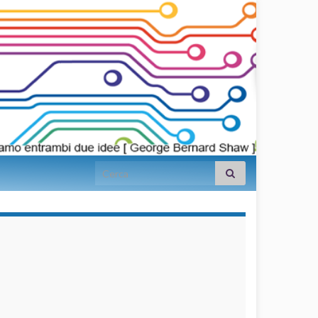
Search for:
займы на
карту срочно