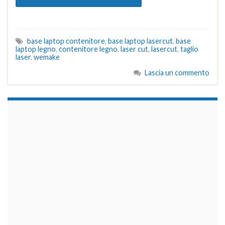
base laptop contenitore
,
base laptop lasercut
,
base
laptop legno
,
contenitore legno
,
laser cut
,
lasercut
,
taglio
laser
,
wemake
Lascia un commento
займы на карту срочно