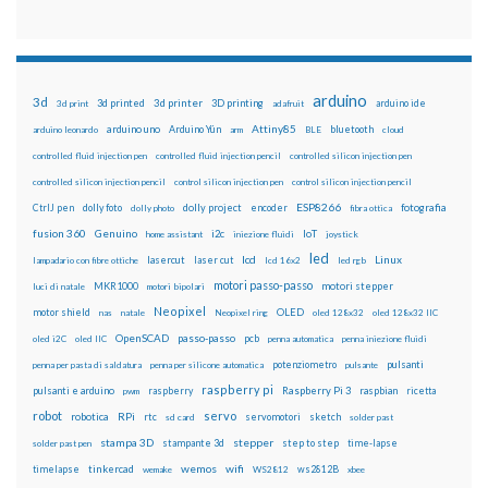
arduino
3d
3d printed
3d printer
3D printing
3d print
adafruit
arduino ide
Attiny85
arduino uno
Arduino Yún
bluetooth
arduino leonardo
arm
BLE
cloud
controlled fluid injection pen
controlled fluid injection pencil
controlled silicon injection pen
controlled silicon injection pencil
control silicon injection pen
control silicon injection pencil
ESP8266
dolly foto
dolly project
encoder
fotografia
CtrlJ pen
dolly photo
fibra ottica
fusion 360
Genuino
i2c
IoT
home assistant
iniezione fluidi
joystick
led
lcd
Linux
lasercut
laser cut
lampadario con fibre ottiche
lcd 16x2
led rgb
motori passo-passo
MKR1000
motori stepper
luci di natale
motori bipolari
Neopixel
motor shield
OLED
nas
natale
Neopixel ring
oled 128x32
oled 128x32 IIC
OpenSCAD
passo-passo
pcb
oled i2C
oled IIC
penna automatica
penna iniezione fluidi
potenziometro
pulsanti
penna per pasta di saldatura
penna per silicone automatica
pulsante
raspberry pi
pulsanti e arduino
raspberry
Raspberry Pi 3
raspbian
pwm
ricetta
robot
servo
RPi
robotica
rtc
servomotori
sketch
sd card
solder past
stampa 3D
stepper
stampante 3d
step to step
solder past pen
time-lapse
wemos
wifi
tinkercad
ws2812B
timelapse
wemake
WS2812
xbee