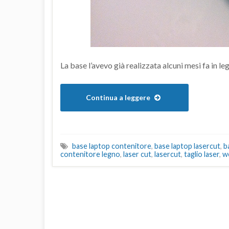
La base l’avevo già realizzata alcuni mesi fa in l
Continua a leggere
base laptop contenitore
,
base laptop lasercut
,
b
contenitore legno
,
laser cut
,
lasercut
,
taglio laser
,
w