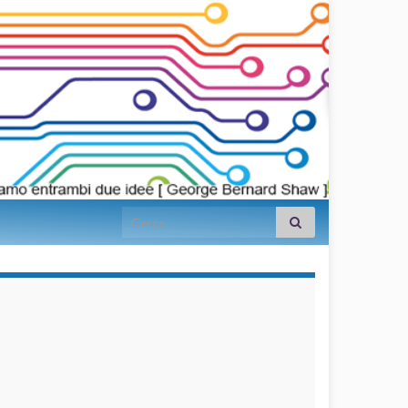
Search for:
займы на
карту срочно