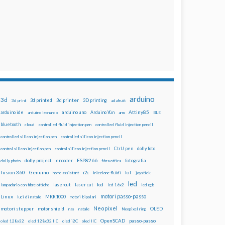
arduino
3d
3d printed
3d printer
3D printing
3d print
adafruit
Attiny85
arduino uno
Arduino Yún
arduino ide
arduino leonardo
arm
BLE
bluetooth
cloud
controlled fluid injection pen
controlled fluid injection pencil
controlled silicon injection pen
controlled silicon injection pencil
dolly foto
control silicon injection pen
control silicon injection pencil
CtrlJ pen
ESP8266
dolly project
encoder
fotografia
dolly photo
fibra ottica
fusion 360
Genuino
i2c
IoT
home assistant
iniezione fluidi
joystick
led
lcd
lasercut
laser cut
lampadario con fibre ottiche
lcd 16x2
led rgb
motori passo-passo
Linux
MKR1000
luci di natale
motori bipolari
Neopixel
motori stepper
motor shield
OLED
nas
natale
Neopixel ring
OpenSCAD
passo-passo
oled 128x32
oled 128x32 IIC
oled i2C
oled IIC