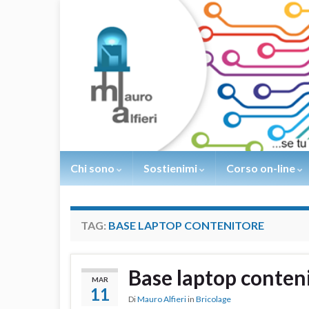
Chi sono
Sostienimi
Corso on-line
TAG:
BASE LAPTOP CONTENITORE
Base laptop conteni
MAR
11
Di
Mauro Alfieri
in
Bricolage