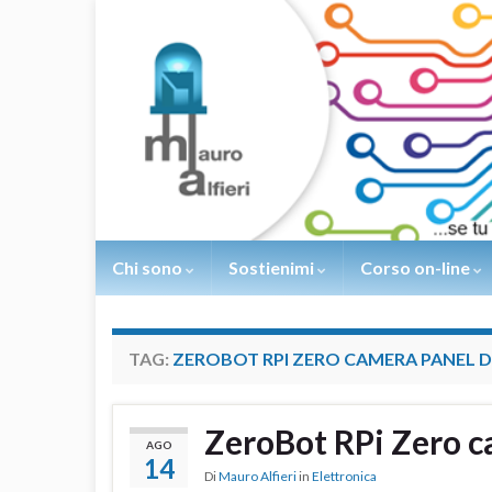
Chi sono
Sostienimi
Corso on-line
TAG:
ZEROBOT RPI ZERO CAMERA PANEL D
ZeroBot RPi Zero c
AGO
14
Di
Mauro Alfieri
in
Elettronica