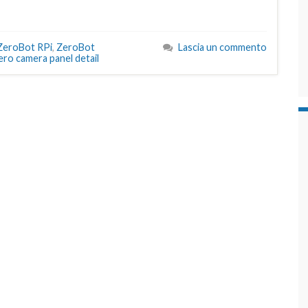
ZeroBot RPi
,
ZeroBot
Lascia un commento
ro camera panel detail