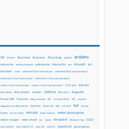
arduino
3d
3d printed
3d printer
3D printing
3d print
adafruit
Attiny85
arduino uno
Arduino Yún
arduino ide
arduino leonardo
arm
BLE
bluetooth
cloud
controlled fluid injection pen
controlled fluid injection pencil
controlled silicon injection pen
controlled silicon injection pencil
dolly foto
control silicon injection pen
control silicon injection pencil
CtrlJ pen
ESP8266
dolly project
encoder
fotografia
dolly photo
fibra ottica
fusion 360
Genuino
i2c
IoT
home assistant
iniezione fluidi
joystick
led
lcd
lasercut
laser cut
lampadario con fibre ottiche
lcd 16x2
led rgb
motori passo-passo
Linux
MKR1000
luci di natale
motori bipolari
Neopixel
motori stepper
motor shield
OLED
nas
natale
Neopixel ring
OpenSCAD
passo-passo
oled 128x32
oled 128x32 IIC
oled i2C
oled IIC