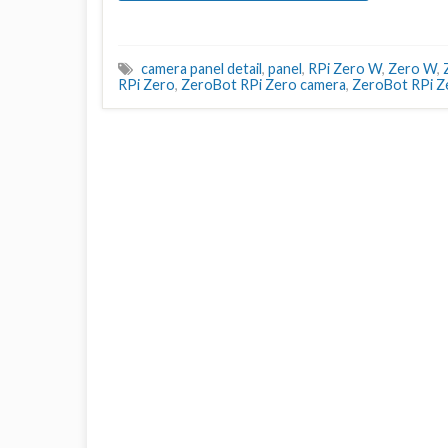
camera panel detail
,
panel
,
RPi Zero W
,
Zero W
,
RPi Zero
,
ZeroBot RPi Zero camera
,
ZeroBot RPi Ze