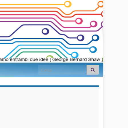
Search for:
займы на
карту срочно