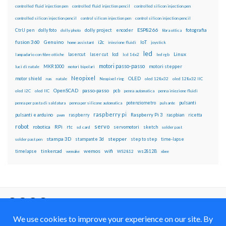
controlled fluid injection pen
controlled fluid injection pencil
controlled silicon injection pen
controlled silicon injection pencil
control silicon injection pen
control silicon injection pencil
ESP8266
dolly foto
dolly project
encoder
fotografia
CtrlJ pen
dolly photo
fibra ottica
fusion 360
Genuino
i2c
IoT
home assistant
iniezione fluidi
joystick
led
lcd
Linux
lasercut
laser cut
lampadario con fibre ottiche
lcd 16x2
led rgb
motori passo-passo
MKR1000
motori stepper
luci di natale
motori bipolari
Neopixel
motor shield
OLED
nas
natale
Neopixel ring
oled 128x32
oled 128x32 IIC
OpenSCAD
passo-passo
pcb
oled i2C
oled IIC
penna automatica
penna iniezione fluidi
potenziometro
pulsanti
penna per pasta di saldatura
penna per silicone automatica
pulsante
raspberry pi
pulsanti e arduino
raspberry
Raspberry Pi 3
raspbian
pwm
ricetta
robot
servo
RPi
robotica
rtc
servomotori
sketch
sd card
solder past
stampa 3D
stepper
stampante 3d
step to step
solder past pen
time-lapse
wemos
wifi
tinkercad
ws2812B
timelapse
wemake
WS2812
xbee
Il blog mauroalfieri.it ed i suoi contenuti sono distribuiti
con Licenza
Creative Commons Attribution Non commercial Share