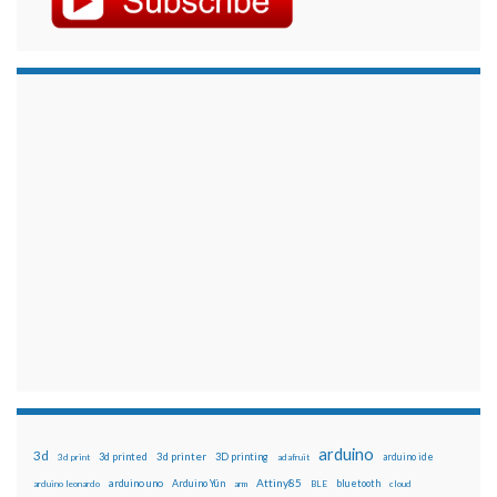
arduino
3d
3d printed
3d printer
3D printing
3d print
adafruit
arduino ide
Attiny85
arduino uno
Arduino Yún
bluetooth
arduino leonardo
arm
BLE
cloud