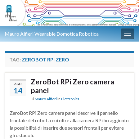
Mauro Alfieri Wearable Domotica Robotica
Attiv
TAG:
ZEROBOT RPI ZERO
ZeroBot RPi Zero camera
AGO
14
panel
Di
Mauro Alfieri
in
Elettronica
ZeroBot RPi Zero camera panel descrive il pannello
frontale del robot a cui oltre alla camera RPi ho aggiunto
la possibilità di inserire due sensori frontali per evitare
gli ostacoli.