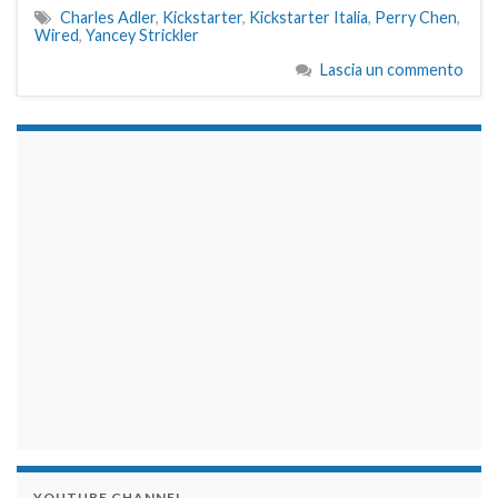
Charles Adler
,
Kickstarter
,
Kickstarter Italia
,
Perry Chen
,
Wired
,
Yancey Strickler
Lascia un commento
займы на карту срочно
YOUTUBE CHANNEL