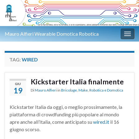
Mauro Alfieri Wearable Domotica Robotica
Attiv
TAG:
WIRED
Kickstarter Italia finalmente
GIU
19
Di
Mauro Alfieri
in
Bricolage
,
Make
,
Robotica e Domotica
Kickstarter Italia da oggi, o meglio prossimamente, la
piattaforma di crowdfunding più popolare al mondo
apre anche all’Italia, come anticipato su
wired.it
il 16
giugno scorso.