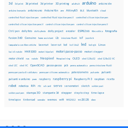
arduino
3d
3d printed
3d printer
3D printing
3d print
adafruit
arduino ide
Attiny85
arduino uno
Arduino Yún
bluetooth
arduino leonardo
arm
BLE
cloud
controlled fluid injection pen
controlled fluid injection pencil
controlled silicon injection pen
controlled silicon injection pencil
control silicon injection pen
control silicon injection pencil
ESP8266
dolly foto
dolly project
encoder
fotografia
CtrlJ pen
dolly photo
fibra ottica
fusion 360
Genuino
i2c
IoT
home assistant
iniezione fluidi
joystick
led
lcd
Linux
lasercut
laser cut
lampadario con fibre ottiche
lcd 16x2
led rgb
motori passo-passo
MKR1000
motori stepper
luci di natale
motori bipolari
Neopixel
motor shield
OLED
nas
natale
Neopixel ring
oled 128x32
oled 128x32 IIC
OpenSCAD
passo-passo
pcb
oled i2C
oled IIC
penna automatica
penna iniezione fluidi
potenziometro
pulsanti
penna per pasta di saldatura
penna per silicone automatica
pulsante
raspberry pi
pulsanti e arduino
raspberry
Raspberry Pi 3
raspbian
pwm
ricetta
robot
servo
RPi
robotica
rtc
servomotori
sketch
sd card
solder past
stampa 3D
stepper
stampante 3d
step to step
solder past pen
time-lapse
wemos
wifi
tinkercad
ws2812B
timelapse
wemake
WS2812
xbee