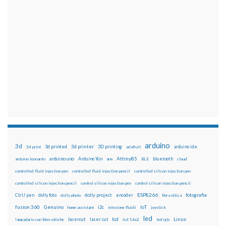
arduino
3d
3d printed
3d printer
3D printing
3d print
adafruit
arduino ide
Attiny85
arduino uno
Arduino Yún
bluetooth
arduino leonardo
arm
BLE
cloud
controlled fluid injection pen
controlled fluid injection pencil
controlled silicon injection pen
controlled silicon injection pencil
control silicon injection pen
control silicon injection pencil
ESP8266
dolly foto
dolly project
encoder
fotografia
CtrlJ pen
dolly photo
fibra ottica
fusion 360
Genuino
i2c
IoT
home assistant
iniezione fluidi
joystick
led
lcd
Linux
lasercut
laser cut
lampadario con fibre ottiche
lcd 16x2
led rgb