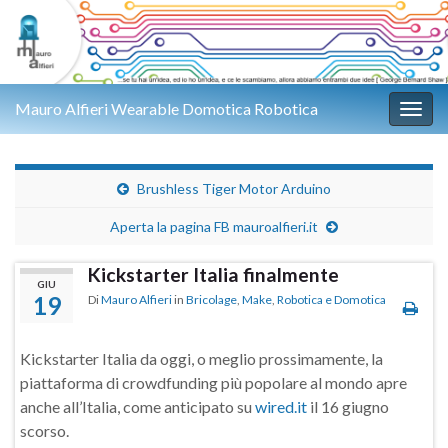
Mauro Alfieri Wearable Domotica Robotica
Attiv
Brushless Tiger Motor Arduino
Aperta la pagina FB mauroalfieri.it
Kickstarter Italia finalmente
GIU
19
Di
Mauro Alfieri
in
Bricolage
,
Make
,
Robotica e Domotica
Kickstarter Italia da oggi, o meglio prossimamente, la
piattaforma di crowdfunding più popolare al mondo apre
anche all’Italia, come anticipato su
wired.it
il 16 giugno
scorso.