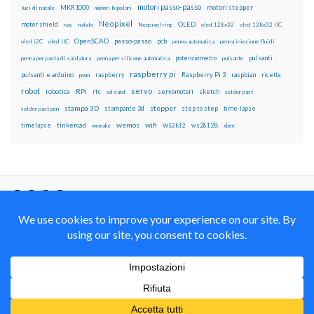
motori passo-passo
MKR1000
motori stepper
luci di natale
motori bipolari
Neopixel
motor shield
OLED
nas
natale
Neopixel ring
oled 128x32
oled 128x32 IIC
OpenSCAD
passo-passo
pcb
oled i2C
oled IIC
penna automatica
penna iniezione fluidi
potenziometro
pulsanti
penna per pasta di saldatura
penna per silicone automatica
pulsante
raspberry pi
pulsanti e arduino
raspberry
Raspberry Pi 3
raspbian
pwm
ricetta
robot
servo
RPi
robotica
rtc
servomotori
sketch
sd card
solder past
stampa 3D
stepper
stampante 3d
step to step
solder past pen
time-lapse
wemos
wifi
tinkercad
ws2812B
timelapse
wemake
WS2812
xbee
Il blog mauroalfieri.it ed i suoi contenuti sono distribuiti
con Licenza
Creative Commons Attribution Non commercial Share
Alike 4.0 International
© 2012-2018 Mauro Alfieri Elettronica Domotica Robotica Arduino Corsi
Formazione Maker