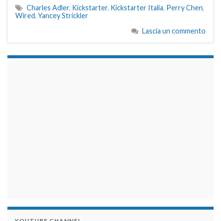
Charles Adler
,
Kickstarter
,
Kickstarter Italia
,
Perry Chen
,
Wired
,
Yancey Strickler
Lascia un commento
займы на карту срочно
YOUTUBE CHANNEL