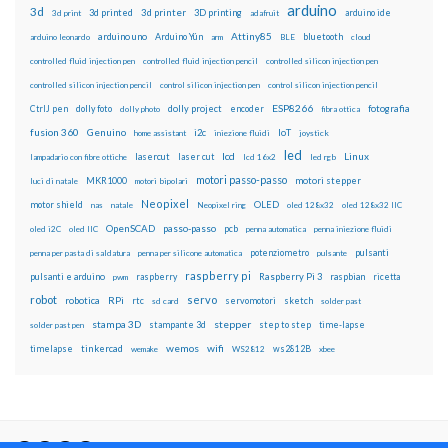
arduino
3d
3d printed
3d printer
3D printing
3d print
adafruit
arduino ide
Attiny85
arduino uno
Arduino Yún
bluetooth
arduino leonardo
arm
BLE
cloud
controlled fluid injection pen
controlled fluid injection pencil
controlled silicon injection pen
controlled silicon injection pencil
control silicon injection pen
control silicon injection pencil
ESP8266
dolly foto
dolly project
encoder
fotografia
CtrlJ pen
dolly photo
fibra ottica
fusion 360
Genuino
i2c
IoT
home assistant
iniezione fluidi
joystick
led
lcd
Linux
lasercut
laser cut
lampadario con fibre ottiche
lcd 16x2
led rgb
motori passo-passo
MKR1000
motori stepper
luci di natale
motori bipolari
Neopixel
motor shield
OLED
nas
natale
Neopixel ring
oled 128x32
oled 128x32 IIC
OpenSCAD
passo-passo
pcb
oled i2C
oled IIC
penna automatica
penna iniezione fluidi
potenziometro
pulsanti
penna per pasta di saldatura
penna per silicone automatica
pulsante
raspberry pi
pulsanti e arduino
raspberry
Raspberry Pi 3
raspbian
pwm
ricetta
robot
servo
RPi
robotica
rtc
servomotori
sketch
sd card
solder past
stampa 3D
stepper
stampante 3d
step to step
solder past pen
time-lapse
wemos
wifi
tinkercad
ws2812B
timelapse
wemake
WS2812
xbee