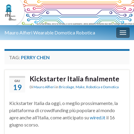
Mauro Alfieri Wearable Domotica Robotica
Attiv
TAG:
PERRY CHEN
Kickstarter Italia finalmente
GIU
19
Di
Mauro Alfieri
in
Bricolage
,
Make
,
Robotica e Domotica
Kickstarter Italia da oggi, o meglio prossimamente, la
piattaforma di crowdfunding più popolare al mondo
apre anche all’Italia, come anticipato su
wired.it
il 16
giugno scorso.