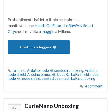
Probabilmente hai letto il mio articolo sulla
manifestazione
Hands On Future LoRaWAN Smart
City
che si è svolta a
maggio
a Milano.
Continua a leggere
arduino
,
Arduino node kit semtech unboxing
,
Arduino
node shield
,
Arduino primo
,
kit
,
kit LoRa
,
LoRa shield
,
node
,
node kit
,
node shield
,
semtech
,
semtech LoRa
,
unboxing
4 commenti
CurieNano Unboxing
GIU