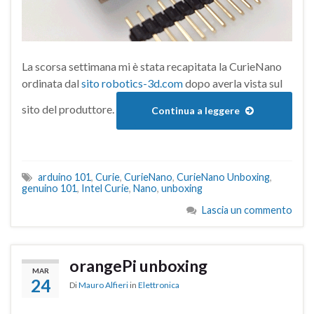
La scorsa settimana mi è stata recapitata la CurieNano
ordinata dal
sito robotics-3d.com
dopo averla vista sul
sito del produttore.
Continua a leggere
arduino 101
,
Curie
,
CurieNano
,
CurieNano Unboxing
,
genuino 101
,
Intel Curie
,
Nano
,
unboxing
Lascia un commento
orangePi unboxing
MAR
24
Di
Mauro Alfieri
in
Elettronica