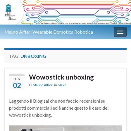
Mauro Alfieri Wearable Domotica Robotica
Attiv
TAG:
UNBOXING
Wowostick unboxing
LUG
02
Di
Mauro Alfieri
in
Make
Leggendo il Blog sai che non faccio recensioni su
prodotti commerciali ed è anche questo il caso del
wowostick unboxing.