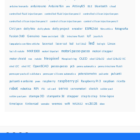
Attiny85
arduino uno
Arduino Yún
bluetooth
arduino leonardo
arm
BLE
cloud
controlled fluid injection pen
controlled fluid injection pencil
controlled silicon injection pen
controlled silicon injection pencil
control silicon injection pen
control silicon injection pencil
ESP8266
dolly foto
dolly project
encoder
fotografia
CtrlJ pen
dolly photo
fibra ottica
fusion 360
Genuino
i2c
IoT
home assistant
iniezione fluidi
joystick
led
lcd
Linux
lasercut
laser cut
lampadario con fibre ottiche
lcd 16x2
led rgb
motori passo-passo
MKR1000
motori stepper
luci di natale
motori bipolari
Neopixel
motor shield
OLED
nas
natale
Neopixel ring
oled 128x32
oled 128x32 IIC
OpenSCAD
passo-passo
pcb
oled i2C
oled IIC
penna automatica
penna iniezione fluidi
potenziometro
pulsanti
penna per pasta di saldatura
penna per silicone automatica
pulsante
raspberry pi
pulsanti e arduino
raspberry
Raspberry Pi 3
raspbian
pwm
ricetta
robot
servo
RPi
robotica
rtc
servomotori
sketch
sd card
solder past
stampa 3D
stepper
stampante 3d
step to step
solder past pen
time-lapse
wemos
wifi
tinkercad
ws2812B
timelapse
wemake
WS2812
xbee
Il blog mauroalfieri.it ed i suoi contenuti sono distribuiti