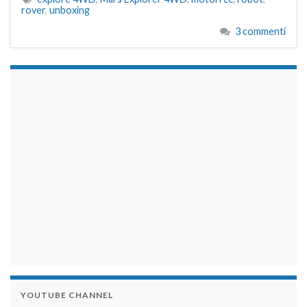
rover
,
unboxing
3 commenti
займы на карту срочно
YOUTUBE CHANNEL