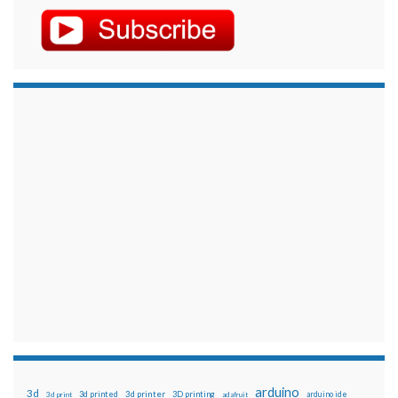
arduino
3d
3d printed
3d printer
3D printing
3d print
adafruit
arduino ide