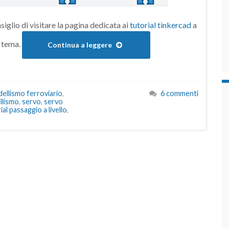
nsiglio di visitare la pagina dedicata ai
tutorial tinkercad
a
l tema.
Continua a leggere
ellismo ferroviario
,
6 commenti
llismo
,
servo
,
servo
al passaggio a livello
,