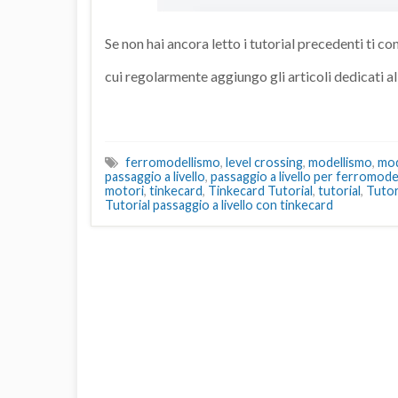
Se non hai ancora letto i tutorial precedenti ti co
cui regolarmente aggiungo gli articoli dedicati a
ferromodellismo
,
level crossing
,
modellismo
,
mod
passaggio a livello
,
passaggio a livello per ferromode
motori
,
tinkecard
,
Tinkecard Tutorial
,
tutorial
,
Tutori
Tutorial passaggio a livello con tinkecard