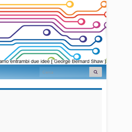
Search for:
займы на
карту срочно