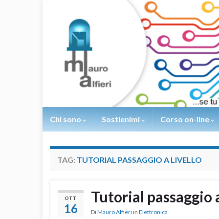
Chi sono
Sostienimi
Corso on-line
TAG:
TUTORIAL PASSAGGIO A LIVELLO
Tutorial passaggio a
OTT
16
Di
Mauro Alfieri
in
Elettronica