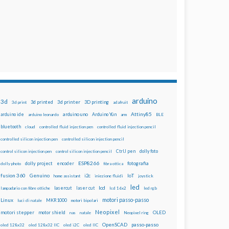
arduino
3d
3d printed
3d printer
3D printing
3d print
adafruit
Attiny85
arduino uno
Arduino Yún
arduino ide
arduino leonardo
arm
BLE
bluetooth
cloud
controlled fluid injection pen
controlled fluid injection pencil
controlled silicon injection pen
controlled silicon injection pencil
dolly foto
control silicon injection pen
control silicon injection pencil
CtrlJ pen
ESP8266
dolly project
encoder
fotografia
dolly photo
fibra ottica
fusion 360
Genuino
i2c
IoT
home assistant
iniezione fluidi
joystick
led
lcd
lasercut
laser cut
lampadario con fibre ottiche
lcd 16x2
led rgb
motori passo-passo
Linux
MKR1000
luci di natale
motori bipolari
Neopixel
motori stepper
motor shield
OLED
nas
natale
Neopixel ring
OpenSCAD
passo-passo
oled 128x32
oled 128x32 IIC
oled i2C
oled IIC