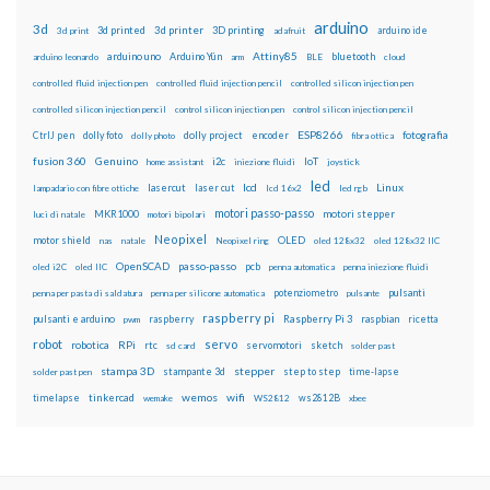
arduino
3d
3d printed
3d printer
3D printing
3d print
adafruit
arduino ide
Attiny85
arduino uno
Arduino Yún
bluetooth
arduino leonardo
arm
BLE
cloud
controlled fluid injection pen
controlled fluid injection pencil
controlled silicon injection pen
controlled silicon injection pencil
control silicon injection pen
control silicon injection pencil
ESP8266
dolly foto
dolly project
encoder
fotografia
CtrlJ pen
dolly photo
fibra ottica
fusion 360
Genuino
i2c
IoT
home assistant
iniezione fluidi
joystick
led
lcd
Linux
lasercut
laser cut
lampadario con fibre ottiche
lcd 16x2
led rgb
motori passo-passo
MKR1000
motori stepper
luci di natale
motori bipolari
Neopixel
motor shield
OLED
nas
natale
Neopixel ring
oled 128x32
oled 128x32 IIC
OpenSCAD
passo-passo
pcb
oled i2C
oled IIC
penna automatica
penna iniezione fluidi
potenziometro
pulsanti
penna per pasta di saldatura
penna per silicone automatica
pulsante
raspberry pi
pulsanti e arduino
raspberry
Raspberry Pi 3
raspbian
pwm
ricetta
robot
servo
RPi
robotica
rtc
servomotori
sketch
sd card
solder past
stampa 3D
stepper
stampante 3d
step to step
solder past pen
time-lapse
wemos
wifi
tinkercad
ws2812B
timelapse
wemake
WS2812
xbee