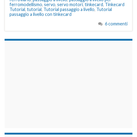
ferromodellismo
,
servo
,
servo motori
,
tinkecard
,
Tinkecard
Tutorial
,
tutorial
,
Tutorial passaggio a livello
,
Tutorial
passaggio a livello con tinkecard
6 commenti
займы на карту срочно