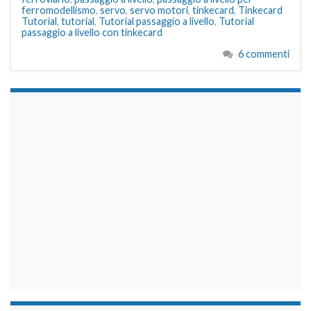
ferromodellismo
,
servo
,
servo motori
,
tinkecard
,
Tinkecard
Tutorial
,
tutorial
,
Tutorial passaggio a livello
,
Tutorial
passaggio a livello con tinkecard
6 commenti
займы на карту срочно