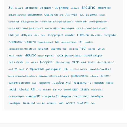
arduino
3d
3d printed
3d printer
3D printing
3d print
adafruit
arduino ide
Attiny85
arduino uno
Arduino Yún
bluetooth
arduino leonardo
arm
BLE
cloud
controlled fluid injection pen
controlled fluid injection pencil
controlled silicon injection pen
controlled silicon injection pencil
control silicon injection pen
control silicon injection pencil
ESP8266
dolly foto
dolly project
encoder
fotografia
CtrlJ pen
dolly photo
fibra ottica
fusion 360
Genuino
i2c
IoT
home assistant
iniezione fluidi
joystick
led
lcd
Linux
lasercut
laser cut
lampadario con fibre ottiche
lcd 16x2
led rgb
motori passo-passo
MKR1000
motori stepper
luci di natale
motori bipolari
Neopixel
motor shield
OLED
nas
natale
Neopixel ring
oled 128x32
oled 128x32 IIC
OpenSCAD
passo-passo
pcb
oled i2C
oled IIC
penna automatica
penna iniezione fluidi
potenziometro
pulsanti
penna per pasta di saldatura
penna per silicone automatica
pulsante
raspberry pi
pulsanti e arduino
raspberry
Raspberry Pi 3
raspbian
pwm
ricetta
robot
servo
RPi
robotica
rtc
servomotori
sketch
sd card
solder past
stampa 3D
stepper
stampante 3d
step to step
solder past pen
time-lapse
wemos
wifi
tinkercad
ws2812B
timelapse
wemake
WS2812
xbee