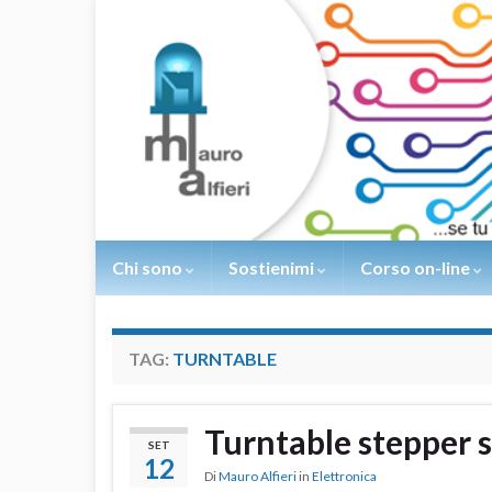
Chi sono
Sostienimi
Corso on-line
TAG:
TURNTABLE
Turntable stepper 
SET
12
Di
Mauro Alfieri
in
Elettronica