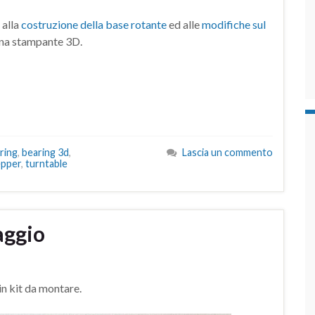
 alla
costruzione della base rotante
ed alle
modifiche sul
una stampante 3D.
ring
,
bearing 3d
,
Lascia un commento
epper
,
turntable
aggio
in kit da montare.