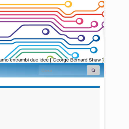
Search for:
займы на
карту срочно