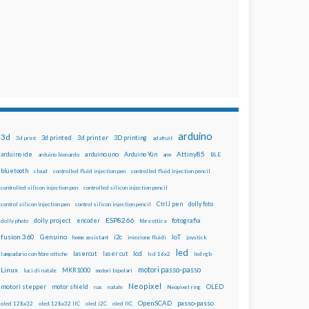
arduino
3d
3d printed
3d printer
3D printing
3d print
adafruit
Attiny85
arduino uno
Arduino Yún
arduino ide
arduino leonardo
arm
BLE
bluetooth
cloud
controlled fluid injection pen
controlled fluid injection pencil
controlled silicon injection pen
controlled silicon injection pencil
dolly foto
control silicon injection pen
control silicon injection pencil
CtrlJ pen
ESP8266
dolly project
encoder
fotografia
dolly photo
fibra ottica
fusion 360
Genuino
i2c
IoT
home assistant
iniezione fluidi
joystick
led
lcd
lasercut
laser cut
lampadario con fibre ottiche
lcd 16x2
led rgb
motori passo-passo
Linux
MKR1000
luci di natale
motori bipolari
Neopixel
motori stepper
motor shield
OLED
nas
natale
Neopixel ring
OpenSCAD
passo-passo
oled 128x32
oled 128x32 IIC
oled i2C
oled IIC