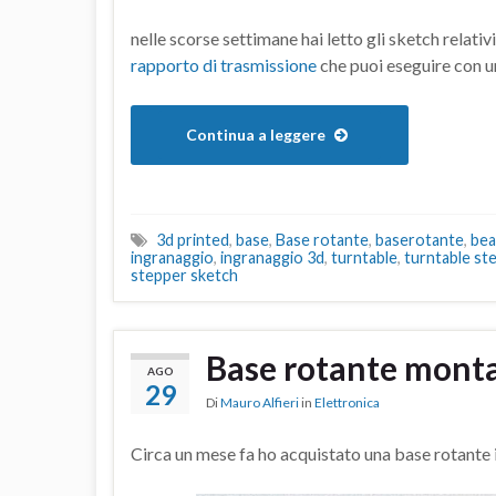
nelle scorse settimane hai letto gli sketch relativi
rapporto di trasmissione
che puoi eseguire con 
Continua a leggere
3d printed
,
base
,
Base rotante
,
baserotante
,
bea
ingranaggio
,
ingranaggio 3d
,
turntable
,
turntable st
stepper sketch
Base rotante mont
AGO
29
Di
Mauro Alfieri
in
Elettronica
Circa un mese fa ho acquistato una base rotante 