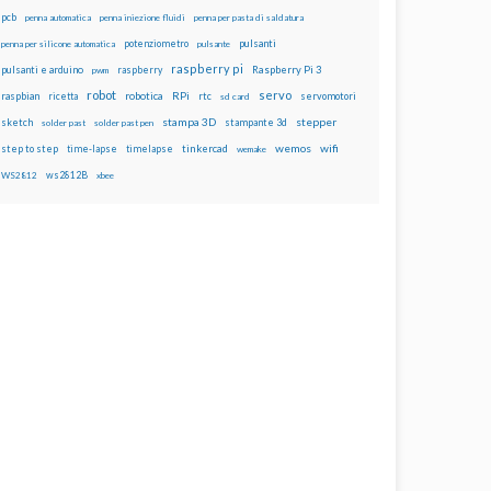
pcb
penna automatica
penna iniezione fluidi
penna per pasta di saldatura
potenziometro
pulsanti
penna per silicone automatica
pulsante
raspberry pi
pulsanti e arduino
raspberry
Raspberry Pi 3
pwm
robot
servo
RPi
raspbian
robotica
rtc
servomotori
ricetta
sd card
stampa 3D
stepper
sketch
stampante 3d
solder past
solder past pen
wemos
wifi
step to step
tinkercad
time-lapse
timelapse
wemake
ws2812B
WS2812
xbee