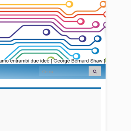
Search for:
займы на
карту срочно