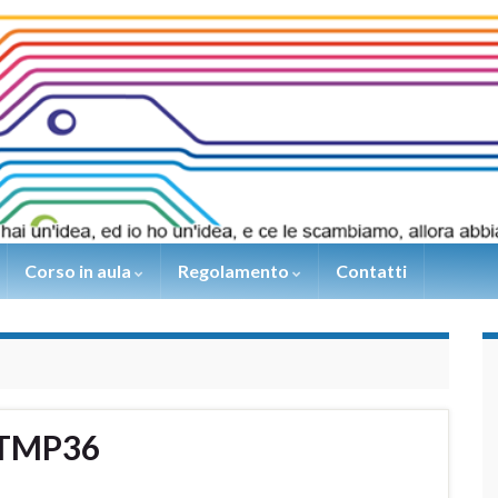
Corso in aula
Regolamento
Contatti
l TMP36