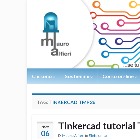
Chi sono
Sostienimi
Corso on-line
TAG:
TINKERCAD TMP36
Tinkercad tutoria
NOV
06
Di
Mauro Alfieri
in
Elettronica