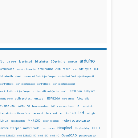
arduino
3d
3d printed
3d printer
3D printing
3d print
adafruit
Attiny85
arduino uno
Arduino Yún
arduino ide
arduino leonardo
arm
BLE
bluetooth
cloud
controlled fluid injection pen
controlled fluid injection pencil
controlled silicon injection pen
controlled silicon injection pencil
dolly foto
control silicon injection pen
control silicon injection pencil
CtrlJ pen
ESP8266
dolly project
encoder
fotografia
dolly photo
fibra ottica
fusion 360
Genuino
i2c
IoT
home assistant
iniezione fluidi
joystick
led
lcd
lasercut
laser cut
lampadario con fibre ottiche
lcd 16x2
led rgb
motori passo-passo
Linux
MKR1000
luci di natale
motori bipolari
Neopixel
motori stepper
motor shield
OLED
nas
natale
Neopixel ring
OpenSCAD
passo-passo
oled 128x32
oled 128x32 IIC
oled i2C
oled IIC