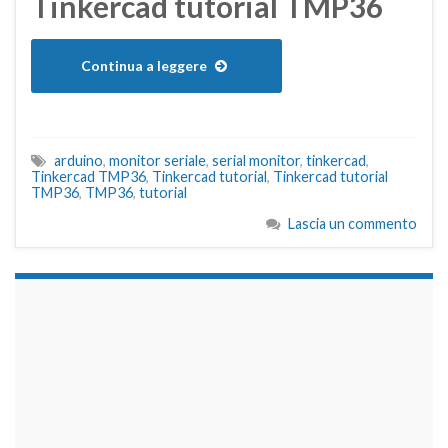
Tinkercad tutorial TMP36
Continua a leggere
arduino
,
monitor seriale
,
serial monitor
,
tinkercad
,
Tinkercad TMP36
,
Tinkercad tutorial
,
Tinkercad tutorial
TMP36
,
TMP36
,
tutorial
Lascia un commento
займы на карту срочно