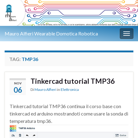
Mauro Alfieri Wearable Domotica Robotica
Attiv
TAG:
TMP36
Tinkercad tutorial TMP36
NOV
06
Di
Mauro Alfieri
in
Elettronica
Tinkercad tutorial TMP36 continua il corso base con
tinkercad ed arduino mostrandoti come usare la sonda di
temperatura tmp36.