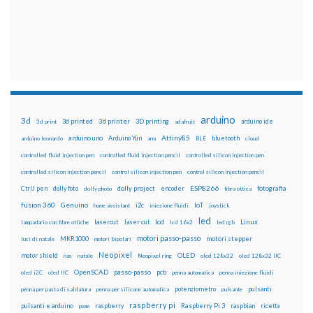
arduino
3d
3d printed
3d printer
3D printing
3d print
adafruit
arduino ide
Attiny85
arduino uno
Arduino Yún
bluetooth
arduino leonardo
arm
BLE
cloud
controlled fluid injection pen
controlled fluid injection pencil
controlled silicon injection pen
controlled silicon injection pencil
control silicon injection pen
control silicon injection pencil
ESP8266
dolly foto
dolly project
encoder
fotografia
CtrlJ pen
dolly photo
fibra ottica
fusion 360
Genuino
i2c
IoT
home assistant
iniezione fluidi
joystick
led
lcd
Linux
lasercut
laser cut
lampadario con fibre ottiche
lcd 16x2
led rgb
motori passo-passo
MKR1000
motori stepper
luci di natale
motori bipolari
Neopixel
motor shield
OLED
nas
natale
Neopixel ring
oled 128x32
oled 128x32 IIC
OpenSCAD
passo-passo
pcb
oled i2C
oled IIC
penna automatica
penna iniezione fluidi
potenziometro
pulsanti
penna per pasta di saldatura
penna per silicone automatica
pulsante
raspberry pi
pulsanti e arduino
raspberry
Raspberry Pi 3
raspbian
pwm
ricetta