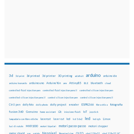
arduino
3d
3d printed
3d printer
3D printing
3d print
adafruit
arduino ide
Attiny85
arduino uno
Arduino Yún
bluetooth
arduino leonardo
arm
BLE
cloud
controlled fluid injection pen
controlled fluid injection pencil
controlled silicon injection pen
controlled silicon injection pencil
control silicon injection pen
control silicon injection pencil
ESP8266
dolly foto
dolly project
encoder
fotografia
CtrlJ pen
dolly photo
fibra ottica
fusion 360
Genuino
i2c
IoT
home assistant
iniezione fluidi
joystick
led
lcd
Linux
lasercut
laser cut
lampadario con fibre ottiche
lcd 16x2
led rgb
motori passo-passo
MKR1000
motori stepper
luci di natale
motori bipolari
Neopixel
motor shield
OLED
nas
natale
Neopixel ring
oled 128x32
oled 128x32 IIC