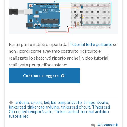
Fai un passo indietro e parti dal
Tutorial led e pulsante
se
non ricordi come avevamo costruito il circuito e
realizzato lo sketch, ti riporto anche il video tutorial
realizzato per quell’occasione:
Continua a leggere
arduino
,
circuit
,
led
,
led temporizzato
,
temporizzato
,
tinkercad
,
tinkercad arduino
,
tinkercad circuit
,
Tinkercad
Circuit led temporizzato
,
Tinkercad led
,
turorial arduino
,
tutorial led
4 commenti