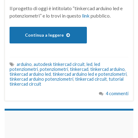
Il progetto di oggi è intitolato “tinkercad arduino led e
potenziometri” e lo trovi in questo
link
pubblico.
Continua a leggere
arduino
,
autodesk tinkercad circuit
,
led
,
led
potenziometri
,
potenziometri
,
tinkercad
,
tinkercad arduino
,
tinkercad arduino led
,
tinkercad arduino led e potenziometri
,
tinkercad arduino potenziometri
,
tinkercad circuit
,
tutorial
tinkercad circuit
4 commenti
займы на карту срочно