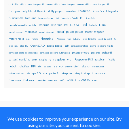
controlled silicon injection pencil
control silicon injection pen
control silicon injection pencil
ESP8266
dolly foto
dolly project
encoder
fotografia
CtrlJ pen
dolly photo
fibra ottica
fusion 360
Genuino
i2c
IoT
home assistant
iniezione fluidi
joystick
led
lcd
Linux
lasercut
laser cut
lampadario con fibre ottiche
lcd 16x2
led rgb
motori passo-passo
MKR1000
motori stepper
luci di natale
motori bipolari
Neopixel
motor shield
OLED
nas
natale
Neopixel ring
oled 128x32
oled 128x32 IIC
OpenSCAD
passo-passo
pcb
oled i2C
oled IIC
penna automatica
penna iniezione fluidi
potenziometro
pulsanti
penna per pasta di saldatura
penna per silicone automatica
pulsante
raspberry pi
pulsanti e arduino
raspberry
Raspberry Pi 3
raspbian
pwm
ricetta
robot
servo
RPi
robotica
rtc
servomotori
sketch
sd card
solder past
stampa 3D
stepper
stampante 3d
step to step
solder past pen
time-lapse
wemos
wifi
tinkercad
ws2812B
timelapse
wemake
WS2812
xbee
Il blog mauroalfieri.it ed i suoi contenuti sono distribuiti
con Licenza
Creative Commons Attribution Non commercial Share
Alike 4.0 International