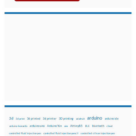
arduino
3d
3d printed
3d printer
3D printing
3d print
adafruit
arduino ide
Attiny85
arduino uno
Arduino Yún
bluetooth
arduino leonardo
arm
BLE
cloud
controlled fluid injection pen
controlled fluid injection pencil
controlled silicon injection pen