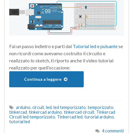
Fai un passo indietro e parti dal
Tutorial led e pulsante
se
non ricordi come avevamo costruito il circuito e
realizzato lo sketch, ti riporto anche il video tutorial
realizzato per quell’occasione:
Continua a leggere
arduino
,
circuit
,
led
,
led temporizzato
,
temporizzato
,
tinkercad
,
tinkercad arduino
,
tinkercad circuit
,
Tinkercad
Circuit led temporizzato
,
Tinkercad led
,
turorial arduino
,
tutorial led
4 commenti