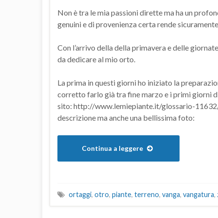
Non è tra le mia passioni dirette ma ha un profo
genuini e di provenienza certa rende sicuramente m
Con l’arrivo della della primavera e delle giornat
da dedicare al mio orto.
La prima in questi giorni ho iniziato la preparazio
corretto farlo già tra fine marzo e i primi giorni d
sito: http://www.lemiepiante.it/glossario-11632
descrizione ma anche una bellissima foto:
Continua a leggere
ortaggi
,
otro
,
piante
,
terreno
,
vanga
,
vangatura
,