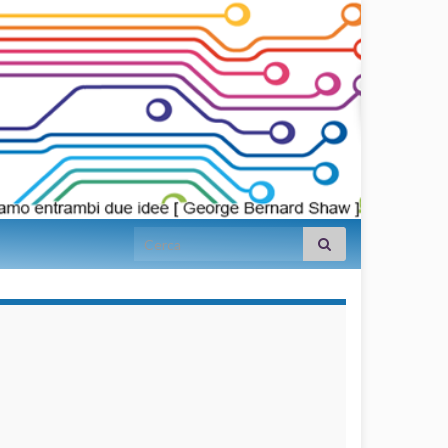
Search for:
займы на
карту срочно