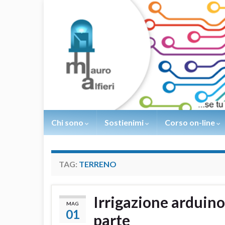
Chi sono
Sostienimi
Corso on-line
TAG:
TERRENO
Irrigazione arduin
MAG
01
parte