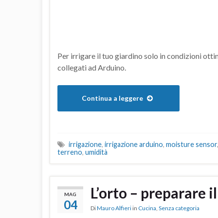
Per irrigare il tuo giardino solo in condizioni ott
collegati ad Arduino.
Continua a leggere
irrigazione
,
irrigazione arduino
,
moisture sensor
terreno
,
umidità
L’orto – preparare i
MAG
04
Di
Mauro Alfieri
in
Cucina
,
Senza categoria