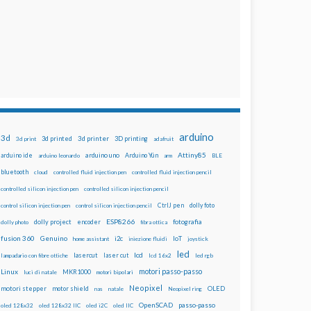
arduino
3d
3d printed
3d printer
3D printing
3d print
adafruit
Attiny85
arduino uno
Arduino Yún
arduino ide
arduino leonardo
arm
BLE
bluetooth
cloud
controlled fluid injection pen
controlled fluid injection pencil
controlled silicon injection pen
controlled silicon injection pencil
dolly foto
control silicon injection pen
control silicon injection pencil
CtrlJ pen
ESP8266
dolly project
encoder
fotografia
dolly photo
fibra ottica
fusion 360
Genuino
i2c
IoT
home assistant
iniezione fluidi
joystick
led
lcd
lasercut
laser cut
lampadario con fibre ottiche
lcd 16x2
led rgb
motori passo-passo
Linux
MKR1000
luci di natale
motori bipolari
Neopixel
motori stepper
motor shield
OLED
nas
natale
Neopixel ring
OpenSCAD
passo-passo
oled 128x32
oled 128x32 IIC
oled i2C
oled IIC