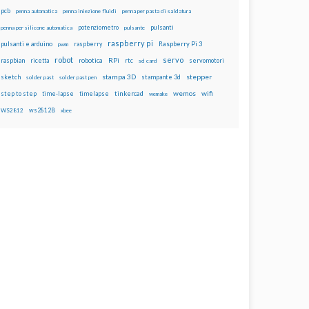
pcb
penna automatica
penna iniezione fluidi
penna per pasta di saldatura
potenziometro
pulsanti
penna per silicone automatica
pulsante
raspberry pi
pulsanti e arduino
raspberry
Raspberry Pi 3
pwm
robot
servo
RPi
raspbian
robotica
rtc
servomotori
ricetta
sd card
stampa 3D
stepper
sketch
stampante 3d
solder past
solder past pen
wemos
wifi
step to step
tinkercad
time-lapse
timelapse
wemake
ws2812B
WS2812
xbee