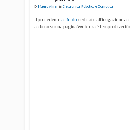
Di
Mauro Alfieri
in
Elettronica
,
Robotica e Domotica
Il precedente
articolo
dedicato all’irrigazione ard
arduino su una pagina Web, ora è tempo di verificar