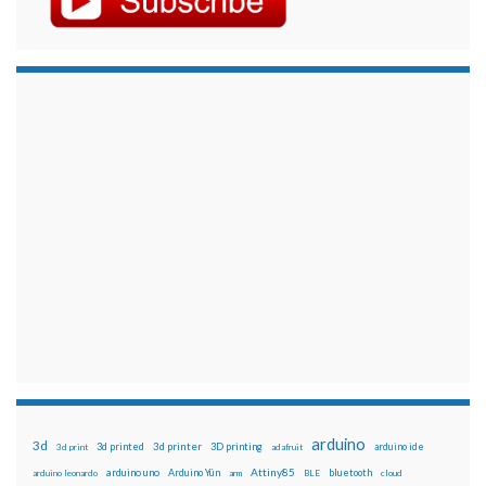
arduino
3d
3d printed
3d printer
3D printing
3d print
adafruit
arduino ide
Attiny85
arduino uno
Arduino Yún
bluetooth
arduino leonardo
arm
BLE
cloud