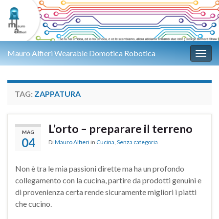
Mauro Alfieri Wearable Domotica Robotica
Attiv
TAG:
ZAPPATURA
L’orto – preparare il terreno
MAG
04
Di
Mauro Alfieri
in
Cucina
,
Senza categoria
Non è tra le mia passioni dirette ma ha un profondo
collegamento con la cucina, partire da prodotti genuini e
di provenienza certa rende sicuramente migliori i piatti
che cucino.