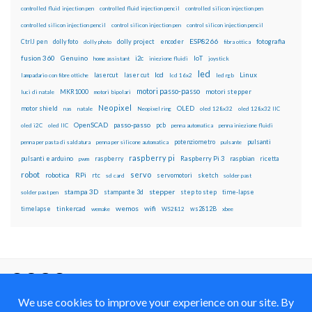
controlled fluid injection pen
controlled fluid injection pencil
controlled silicon injection pen
controlled silicon injection pencil
control silicon injection pen
control silicon injection pencil
ESP8266
dolly foto
dolly project
encoder
fotografia
CtrlJ pen
dolly photo
fibra ottica
fusion 360
Genuino
i2c
IoT
home assistant
iniezione fluidi
joystick
led
lcd
Linux
lasercut
laser cut
lampadario con fibre ottiche
lcd 16x2
led rgb
motori passo-passo
MKR1000
motori stepper
luci di natale
motori bipolari
Neopixel
motor shield
OLED
nas
natale
Neopixel ring
oled 128x32
oled 128x32 IIC
OpenSCAD
passo-passo
pcb
oled i2C
oled IIC
penna automatica
penna iniezione fluidi
potenziometro
pulsanti
penna per pasta di saldatura
penna per silicone automatica
pulsante
raspberry pi
pulsanti e arduino
raspberry
Raspberry Pi 3
raspbian
pwm
ricetta
robot
servo
RPi
robotica
rtc
servomotori
sketch
sd card
solder past
stampa 3D
stepper
stampante 3d
step to step
solder past pen
time-lapse
wemos
wifi
tinkercad
ws2812B
timelapse
wemake
WS2812
xbee
Il blog mauroalfieri.it ed i suoi contenuti sono distribuiti
con Licenza
Creative Commons Attribution Non commercial Share