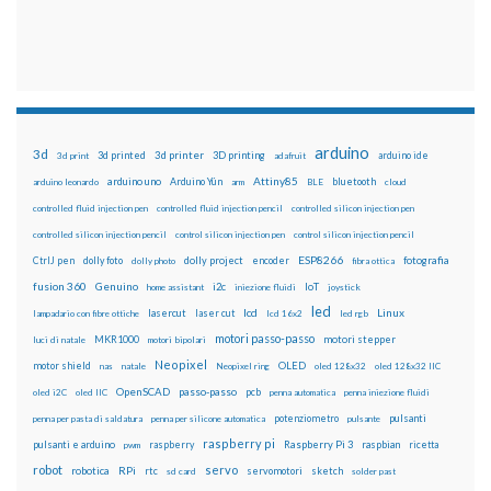
arduino
3d
3d printed
3d printer
3D printing
3d print
adafruit
arduino ide
Attiny85
arduino uno
Arduino Yún
bluetooth
arduino leonardo
arm
BLE
cloud
controlled fluid injection pen
controlled fluid injection pencil
controlled silicon injection pen
controlled silicon injection pencil
control silicon injection pen
control silicon injection pencil
ESP8266
dolly foto
dolly project
encoder
fotografia
CtrlJ pen
dolly photo
fibra ottica
fusion 360
Genuino
i2c
IoT
home assistant
iniezione fluidi
joystick
led
lcd
Linux
lasercut
laser cut
lampadario con fibre ottiche
lcd 16x2
led rgb
motori passo-passo
MKR1000
motori stepper
luci di natale
motori bipolari
Neopixel
motor shield
OLED
nas
natale
Neopixel ring
oled 128x32
oled 128x32 IIC
OpenSCAD
passo-passo
pcb
oled i2C
oled IIC
penna automatica
penna iniezione fluidi
potenziometro
pulsanti
penna per pasta di saldatura
penna per silicone automatica
pulsante
raspberry pi
pulsanti e arduino
raspberry
Raspberry Pi 3
raspbian
pwm
ricetta
robot
servo
RPi
robotica
rtc
servomotori
sketch
sd card
solder past