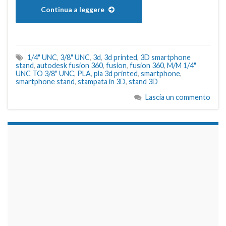
Continua a leggere
1/4" UNC
,
3/8" UNC
,
3d
,
3d printed
,
3D smartphone
stand
,
autodesk fusion 360
,
fusion
,
fusion 360
,
M/M 1/4"
UNC TO 3/8" UNC
,
PLA
,
pla 3d printed
,
smartphone
,
smartphone stand
,
stampata in 3D
,
stand 3D
Lascia un commento
займы на карту срочно