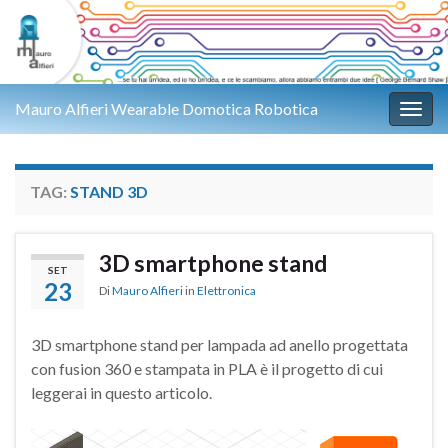
Mauro Alfieri Wearable Domotica Robotica
Attiv
TAG:
STAND 3D
3D smartphone stand
SET
23
Di
Mauro Alfieri
in
Elettronica
3D smartphone stand per lampada ad anello progettata
con fusion 360 e stampata in PLA è il progetto di cui
leggerai in questo articolo.