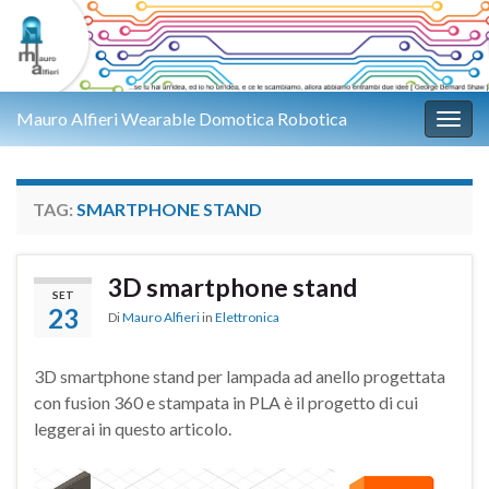
Mauro Alfieri Wearable Domotica Robotica
Attiv
TAG:
SMARTPHONE STAND
3D smartphone stand
SET
23
Di
Mauro Alfieri
in
Elettronica
3D smartphone stand per lampada ad anello progettata
con fusion 360 e stampata in PLA è il progetto di cui
leggerai in questo articolo.