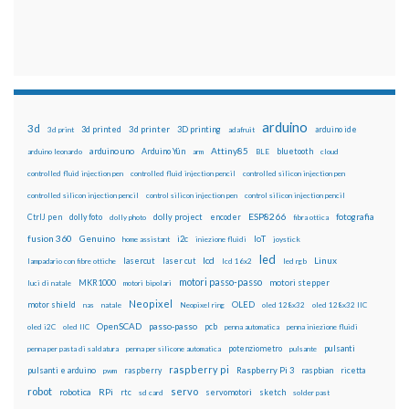
arduino
3d
3d printed
3d printer
3D printing
3d print
adafruit
arduino ide
Attiny85
arduino uno
Arduino Yún
bluetooth
arduino leonardo
arm
BLE
cloud
controlled fluid injection pen
controlled fluid injection pencil
controlled silicon injection pen
controlled silicon injection pencil
control silicon injection pen
control silicon injection pencil
ESP8266
dolly foto
dolly project
encoder
fotografia
CtrlJ pen
dolly photo
fibra ottica
fusion 360
Genuino
i2c
IoT
home assistant
iniezione fluidi
joystick
led
lcd
Linux
lasercut
laser cut
lampadario con fibre ottiche
lcd 16x2
led rgb
motori passo-passo
MKR1000
motori stepper
luci di natale
motori bipolari
Neopixel
motor shield
OLED
nas
natale
Neopixel ring
oled 128x32
oled 128x32 IIC
OpenSCAD
passo-passo
pcb
oled i2C
oled IIC
penna automatica
penna iniezione fluidi
potenziometro
pulsanti
penna per pasta di saldatura
penna per silicone automatica
pulsante
raspberry pi
pulsanti e arduino
raspberry
Raspberry Pi 3
raspbian
pwm
ricetta
robot
servo
RPi
robotica
rtc
servomotori
sketch
sd card
solder past