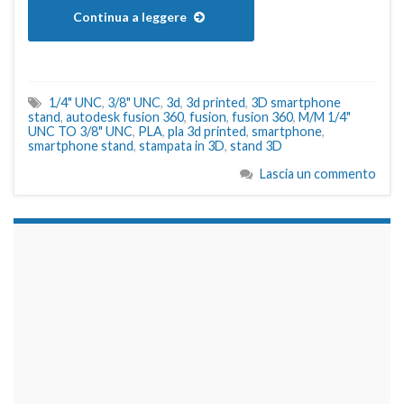
Continua a leggere
1/4" UNC
,
3/8" UNC
,
3d
,
3d printed
,
3D smartphone
stand
,
autodesk fusion 360
,
fusion
,
fusion 360
,
M/M 1/4"
UNC TO 3/8" UNC
,
PLA
,
pla 3d printed
,
smartphone
,
smartphone stand
,
stampata in 3D
,
stand 3D
Lascia un commento
займы на карту срочно