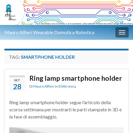
Mauro Alfieri Wearable Domotica Robotica
Attiv
TAG:
SMARTPHONE HOLDER
Ring lamp smartphone holder
SET
28
Di
Mauro Alfieri
in
Elettronica
Ring lamp smartphone holder segue l’articolo della
scorsa settimana per mostrarti le parti stampate in 3D e
la fase di assemblaggio.