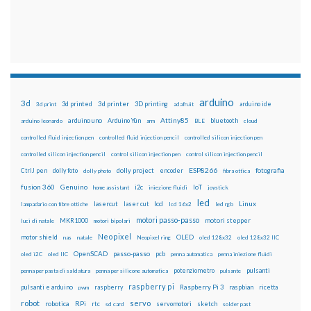
arduino
3d
3d printed
3d printer
3D printing
3d print
adafruit
arduino ide
Attiny85
arduino uno
Arduino Yún
bluetooth
arduino leonardo
arm
BLE
cloud
controlled fluid injection pen
controlled fluid injection pencil
controlled silicon injection pen
controlled silicon injection pencil
control silicon injection pen
control silicon injection pencil
ESP8266
dolly foto
dolly project
encoder
fotografia
CtrlJ pen
dolly photo
fibra ottica
fusion 360
Genuino
i2c
IoT
home assistant
iniezione fluidi
joystick
led
lcd
Linux
lasercut
laser cut
lampadario con fibre ottiche
lcd 16x2
led rgb
motori passo-passo
MKR1000
motori stepper
luci di natale
motori bipolari
Neopixel
motor shield
OLED
nas
natale
Neopixel ring
oled 128x32
oled 128x32 IIC
OpenSCAD
passo-passo
pcb
oled i2C
oled IIC
penna automatica
penna iniezione fluidi
potenziometro
pulsanti
penna per pasta di saldatura
penna per silicone automatica
pulsante
raspberry pi
pulsanti e arduino
raspberry
Raspberry Pi 3
raspbian
pwm
ricetta
robot
servo
RPi
robotica
rtc
servomotori
sketch
sd card
solder past