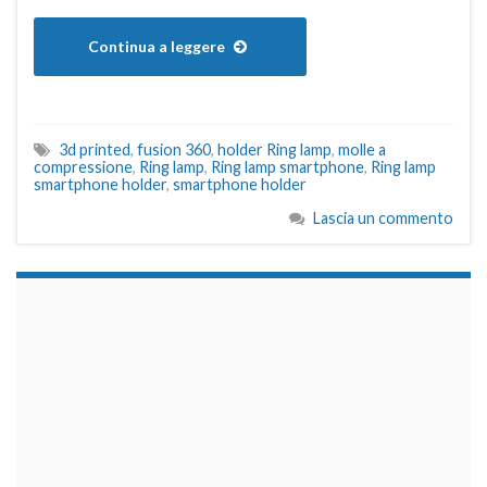
Continua a leggere
3d printed
,
fusion 360
,
holder Ring lamp
,
molle a
compressione
,
Ring lamp
,
Ring lamp smartphone
,
Ring lamp
smartphone holder
,
smartphone holder
Lascia un commento
займы на карту срочно