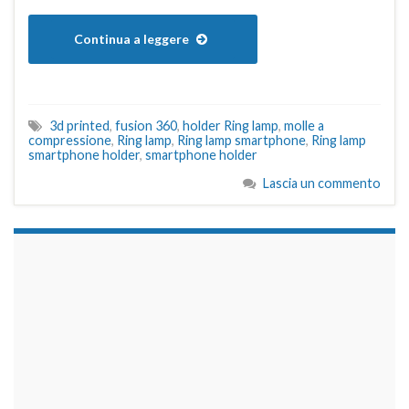
Continua a leggere
3d printed
,
fusion 360
,
holder Ring lamp
,
molle a
compressione
,
Ring lamp
,
Ring lamp smartphone
,
Ring lamp
smartphone holder
,
smartphone holder
Lascia un commento
займы на карту срочно