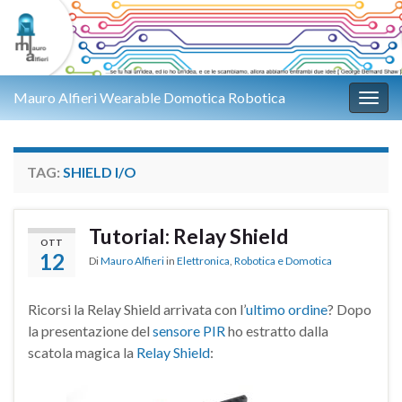
Mauro Alfieri Wearable Domotica Robotica
Attiv
TAG:
SHIELD I/O
Tutorial: Relay Shield
OTT
12
Di
Mauro Alfieri
in
Elettronica
,
Robotica e Domotica
Ricorsi la Relay Shield arrivata con l’
ultimo ordine
? Dopo
la presentazione del
sensore PIR
ho estratto dalla
scatola magica la
Relay Shield
: