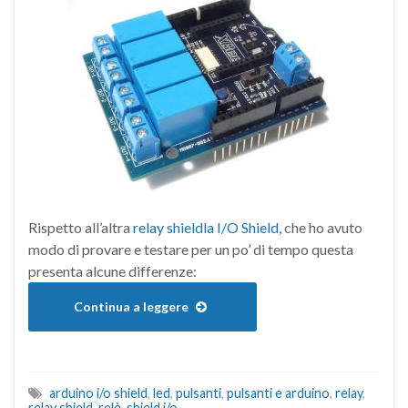
Rispetto all’altra
relay shieldla I/O Shield
, che ho avuto
modo di provare e testare per un po’ di tempo questa
presenta alcune differenze:
Continua a leggere
arduino i/o shield
,
led
,
pulsanti
,
pulsanti e arduino
,
relay
,
relay shield
,
relè
,
shield i/o