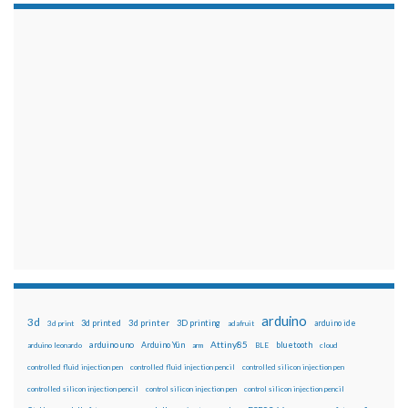
arduino
3d
3d printed
3d printer
3D printing
3d print
adafruit
arduino ide
Attiny85
arduino uno
Arduino Yún
bluetooth
arduino leonardo
arm
BLE
cloud
controlled fluid injection pen
controlled fluid injection pencil
controlled silicon injection pen
controlled silicon injection pencil
control silicon injection pen
control silicon injection pencil