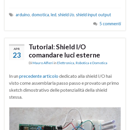
arduino
,
domotica
,
led
,
shield i/o
,
shield input output
5 commenti
Tutorial: Shield I/O
APR
23
comandare luci esterne
Di
Mauro Alfieri
in
Elettronica
,
Robotica e Domotica
In un
precedente articolo
dedicato alla shield I/O hai
visto come assemblarla passo passo e provato un primo
sketch dimostrativo delle potenzialità della shield
stessa.