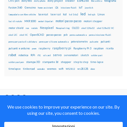
ESP8266
dolly foto
dolly project
encoder
fotografia
CtrlJ pen
dolly photo
fibra ottica
fusion 360
Genuino
i2c
IoT
home assistant
iniezione fluidi
joystick
led
lcd
Linux
lasercut
laser cut
lampadario con fibre ottiche
lcd 16x2
led rgb
motori passo-passo
MKR1000
motori stepper
luci di natale
motori bipolari
Neopixel
motor shield
OLED
nas
natale
Neopixel ring
oled 128x32
oled 128x32 IIC
OpenSCAD
passo-passo
pcb
oled i2C
oled IIC
penna automatica
penna iniezione fluidi
potenziometro
pulsanti
penna per pasta di saldatura
penna per silicone automatica
pulsante
raspberry pi
pulsanti e arduino
raspberry
Raspberry Pi 3
raspbian
pwm
ricetta
robot
servo
RPi
robotica
rtc
servomotori
sketch
sd card
solder past
stampa 3D
stepper
stampante 3d
step to step
solder past pen
time-lapse
wemos
wifi
tinkercad
ws2812B
timelapse
wemake
WS2812
xbee
Il blog mauroalfieri.it ed i suoi contenuti sono distribuiti
con Licenza
Creative Commons Attribution Non commercial Share
Alike 4.0 International