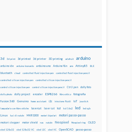
arduino
3d
3d printed
3d printer
3D printing
3d print
adafruit
Attiny85
arduino uno
Arduino Yún
arduino ide
arduino leonardo
arm
BLE
bluetooth
cloud
controlled fluid injection pen
controlled fluid injection pencil
controlled silicon injection pen
controlled silicon injection pencil
dolly foto
control silicon injection pen
control silicon injection pencil
CtrlJ pen
ESP8266
dolly project
encoder
fotografia
dolly photo
fibra ottica
fusion 360
Genuino
i2c
IoT
home assistant
iniezione fluidi
joystick
led
lcd
lasercut
laser cut
lampadario con fibre ottiche
lcd 16x2
led rgb
motori passo-passo
Linux
MKR1000
luci di natale
motori bipolari
Neopixel
motori stepper
motor shield
OLED
nas
natale
Neopixel ring
OpenSCAD
passo-passo
oled 128x32
oled 128x32 IIC
oled i2C
oled IIC