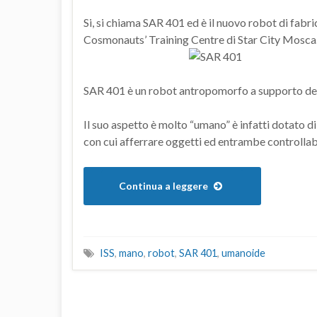
Si, si chiama SAR 401 ed è il nuovo robot di fab
Cosmonauts’ Training Centre di Star City Mosca
SAR 401 è un robot antropomorfo a supporto degli
Il suo aspetto è molto “umano” è infatti dotato di
con cui afferrare oggetti ed entrambe controllab
Continua a leggere
ISS
,
mano
,
robot
,
SAR 401
,
umanoide