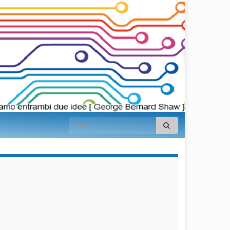
Search for:
займы на
карту срочно