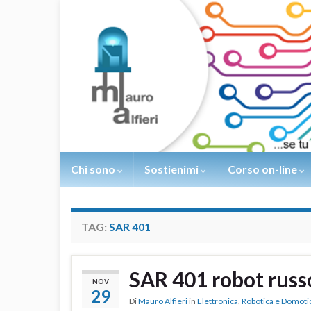
Chi sono
Sostienimi
Corso on-line
TAG:
SAR 401
SAR 401 robot russ
NOV
29
Di
Mauro Alfieri
in
Elettronica
,
Robotica e Domoti