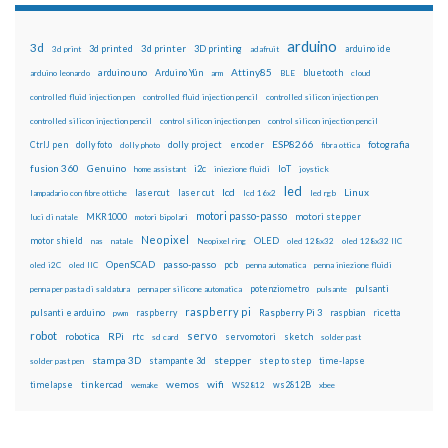
arduino
3d
3d printed
3d printer
3D printing
3d print
adafruit
arduino ide
Attiny85
arduino uno
Arduino Yún
bluetooth
arduino leonardo
arm
BLE
cloud
controlled fluid injection pen
controlled fluid injection pencil
controlled silicon injection pen
controlled silicon injection pencil
control silicon injection pen
control silicon injection pencil
ESP8266
dolly foto
dolly project
encoder
fotografia
CtrlJ pen
dolly photo
fibra ottica
fusion 360
Genuino
i2c
IoT
home assistant
iniezione fluidi
joystick
led
lcd
Linux
lasercut
laser cut
lampadario con fibre ottiche
lcd 16x2
led rgb
motori passo-passo
MKR1000
motori stepper
luci di natale
motori bipolari
Neopixel
motor shield
OLED
nas
natale
Neopixel ring
oled 128x32
oled 128x32 IIC
OpenSCAD
passo-passo
pcb
oled i2C
oled IIC
penna automatica
penna iniezione fluidi
potenziometro
pulsanti
penna per pasta di saldatura
penna per silicone automatica
pulsante
raspberry pi
pulsanti e arduino
raspberry
Raspberry Pi 3
raspbian
pwm
ricetta
robot
servo
RPi
robotica
rtc
servomotori
sketch
sd card
solder past
stampa 3D
stepper
stampante 3d
step to step
solder past pen
time-lapse
wemos
wifi
tinkercad
ws2812B
timelapse
wemake
WS2812
xbee