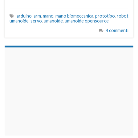
arduino
,
arm
,
mano
,
mano biomeccanica
,
prototipo
,
robot
umanoide
,
servo
,
umanoide
,
umanoide opensource
4 commenti
займы на карту срочно