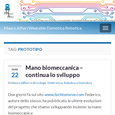
Mauro Alfieri Wearable Domotica Robotica
Attiv
TAG:
PROTOTIPO
Mano biomeccanica –
MAR
22
continua lo sviluppo
Di
Mauro Alfieri
in
Bricolage
,
Elettronica
,
Robotica e Domotica
Due giorni fa sul sito
www.techtomove.com
Federico,
autore dello stesso, ha pubblicato le ultime evoluzioni
del progetto che stiamo sviluppando insieme: la mano
biomeccanica