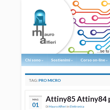
Chi sono
Sostienimi
Corso on-line
TAG:
PRO MICRO
Attiny85 Attiny84
MAG
01
Di
Mauro Alfieri
in
Elettronica