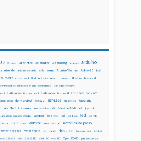
arduino
3d
3d printed
3d printer
3D printing
3d print
adafruit
Attiny85
arduino uno
Arduino Yún
arduino ide
arduino leonardo
arm
BLE
bluetooth
cloud
controlled fluid injection pen
controlled fluid injection pencil
controlled silicon injection pen
controlled silicon injection pencil
dolly foto
control silicon injection pen
control silicon injection pencil
CtrlJ pen
ESP8266
dolly project
encoder
fotografia
dolly photo
fibra ottica
fusion 360
Genuino
i2c
IoT
home assistant
iniezione fluidi
joystick
led
lcd
lasercut
laser cut
lampadario con fibre ottiche
lcd 16x2
led rgb
motori passo-passo
Linux
MKR1000
luci di natale
motori bipolari
Neopixel
motori stepper
motor shield
OLED
nas
natale
Neopixel ring
OpenSCAD
passo-passo
oled 128x32
oled 128x32 IIC
oled i2C
oled IIC