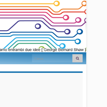
Search for:
займы на
карту срочно