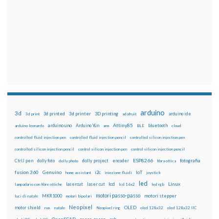
arduino
3d
3d printed
3d printer
3D printing
3d print
adafruit
arduino ide
Attiny85
arduino uno
Arduino Yún
bluetooth
arduino leonardo
arm
BLE
cloud
controlled fluid injection pen
controlled fluid injection pencil
controlled silicon injection pen
controlled silicon injection pencil
control silicon injection pen
control silicon injection pencil
ESP8266
dolly foto
dolly project
encoder
fotografia
CtrlJ pen
dolly photo
fibra ottica
fusion 360
Genuino
i2c
IoT
home assistant
iniezione fluidi
joystick
led
lcd
Linux
lasercut
laser cut
lampadario con fibre ottiche
lcd 16x2
led rgb
motori passo-passo
MKR1000
motori stepper
luci di natale
motori bipolari
Neopixel
motor shield
OLED
nas
natale
Neopixel ring
oled 128x32
oled 128x32 IIC
OpenSCAD
passo-passo