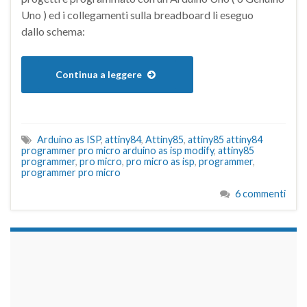
Uno ) ed i collegamenti sulla breadboard li eseguo
dallo schema:
Continua a leggere
Arduino as ISP
,
attiny84
,
Attiny85
,
attiny85 attiny84
programmer pro micro arduino as isp modify
,
attiny85
programmer
,
pro micro
,
pro micro as isp
,
programmer
,
programmer pro micro
6 commenti
займы на карту срочно