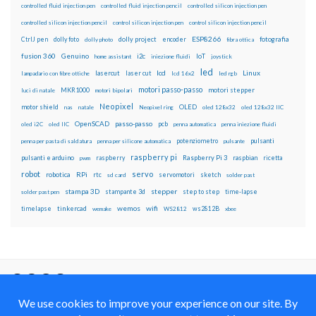
controlled fluid injection pen
controlled fluid injection pencil
controlled silicon injection pen
controlled silicon injection pencil
control silicon injection pen
control silicon injection pencil
ESP8266
dolly foto
dolly project
encoder
fotografia
CtrlJ pen
dolly photo
fibra ottica
fusion 360
Genuino
i2c
IoT
home assistant
iniezione fluidi
joystick
led
lcd
Linux
lasercut
laser cut
lampadario con fibre ottiche
lcd 16x2
led rgb
motori passo-passo
MKR1000
motori stepper
luci di natale
motori bipolari
Neopixel
motor shield
OLED
nas
natale
Neopixel ring
oled 128x32
oled 128x32 IIC
OpenSCAD
passo-passo
pcb
oled i2C
oled IIC
penna automatica
penna iniezione fluidi
potenziometro
pulsanti
penna per pasta di saldatura
penna per silicone automatica
pulsante
raspberry pi
pulsanti e arduino
raspberry
Raspberry Pi 3
raspbian
pwm
ricetta
robot
servo
RPi
robotica
rtc
servomotori
sketch
sd card
solder past
stampa 3D
stepper
stampante 3d
step to step
solder past pen
time-lapse
wemos
wifi
tinkercad
ws2812B
timelapse
wemake
WS2812
xbee
Il blog mauroalfieri.it ed i suoi contenuti sono distribuiti
con Licenza
Creative Commons Attribution Non commercial Share
Alike 4.0 International