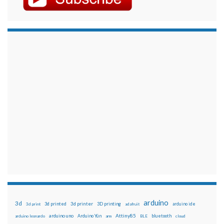
arduino
3d
3d printed
3d printer
3D printing
3d print
adafruit
arduino ide
Attiny85
arduino uno
Arduino Yún
bluetooth
arduino leonardo
arm
BLE
cloud