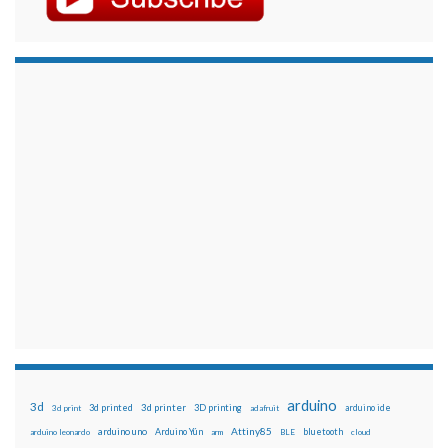
arduino
3d
3d printed
3d printer
3D printing
3d print
adafruit
arduino ide
Attiny85
arduino uno
Arduino Yún
bluetooth
arduino leonardo
arm
BLE
cloud