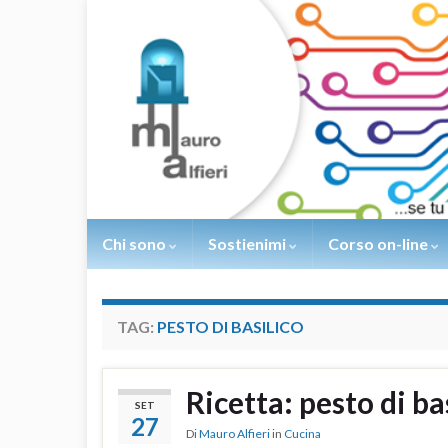
Chi sono
Sostienimi
Corso on-line
TAG:
PESTO DI BASILICO
Ricetta: pesto di b
SET
27
Di
Mauro Alfieri
in
Cucina