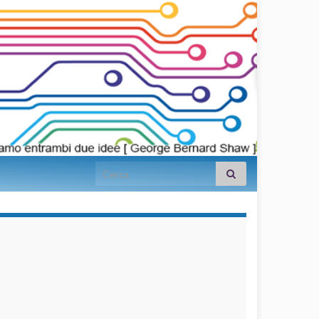
Search for:
займы на
карту срочно