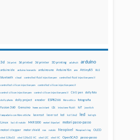
arduino
3d
3d printed
3d printer
3D printing
3d print
adafruit
Attiny85
arduino uno
Arduino Yún
arduino ide
arduino leonardo
arm
BLE
bluetooth
cloud
controlled fluid injection pen
controlled fluid injection pencil
controlled silicon injection pen
controlled silicon injection pencil
dolly foto
control silicon injection pen
control silicon injection pencil
CtrlJ pen
ESP8266
dolly project
encoder
fotografia
dolly photo
fibra ottica
fusion 360
Genuino
i2c
IoT
home assistant
iniezione fluidi
joystick
led
lcd
lasercut
laser cut
lampadario con fibre ottiche
lcd 16x2
led rgb
motori passo-passo
Linux
MKR1000
luci di natale
motori bipolari
Neopixel
motori stepper
motor shield
OLED
nas
natale
Neopixel ring
OpenSCAD
passo-passo
oled 128x32
oled 128x32 IIC
oled i2C
oled IIC