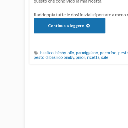
questo che condivido la mia ricetta.
Raddoppia tutte le dosi iniziali riportate a meno d
Continua a leggere
basilico
,
bimby
,
olio
,
parmiggiano
,
pecorino
,
pest
pesto di basilico bimby
,
pinoli
,
ricetta
,
sale