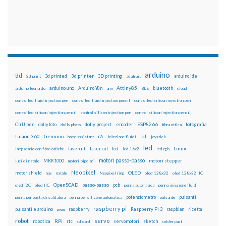
arduino
3d
3d printed
3d printer
3D printing
3d print
adafruit
arduino ide
Attiny85
arduino uno
Arduino Yún
bluetooth
arduino leonardo
arm
BLE
cloud
controlled fluid injection pen
controlled fluid injection pencil
controlled silicon injection pen
controlled silicon injection pencil
control silicon injection pen
control silicon injection pencil
ESP8266
dolly foto
dolly project
encoder
fotografia
CtrlJ pen
dolly photo
fibra ottica
fusion 360
Genuino
i2c
IoT
home assistant
iniezione fluidi
joystick
led
lcd
Linux
lasercut
laser cut
lampadario con fibre ottiche
lcd 16x2
led rgb
motori passo-passo
MKR1000
motori stepper
luci di natale
motori bipolari
Neopixel
motor shield
OLED
nas
natale
Neopixel ring
oled 128x32
oled 128x32 IIC
OpenSCAD
passo-passo
pcb
oled i2C
oled IIC
penna automatica
penna iniezione fluidi
potenziometro
pulsanti
penna per pasta di saldatura
penna per silicone automatica
pulsante
raspberry pi
pulsanti e arduino
raspberry
Raspberry Pi 3
raspbian
pwm
ricetta
robot
servo
RPi
robotica
rtc
servomotori
sketch
sd card
solder past