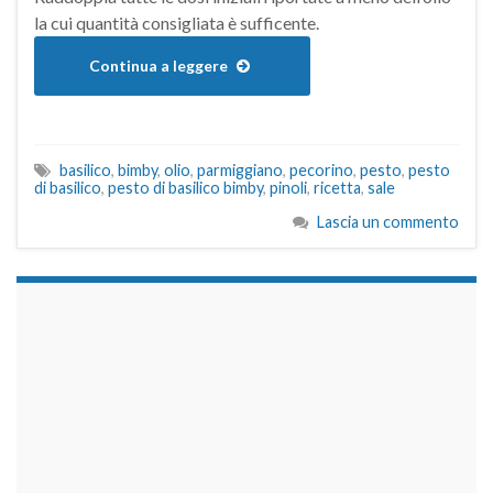
la cui quantità consigliata è sufficente.
Continua a leggere
basilico
,
bimby
,
olio
,
parmiggiano
,
pecorino
,
pesto
,
pesto
di basilico
,
pesto di basilico bimby
,
pinoli
,
ricetta
,
sale
Lascia un commento
займы на карту срочно