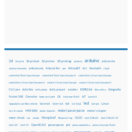
arduino
3d
3d printed
3d printer
3D printing
3d print
adafruit
arduino ide
Attiny85
arduino uno
Arduino Yún
bluetooth
arduino leonardo
arm
BLE
cloud
controlled fluid injection pen
controlled fluid injection pencil
controlled silicon injection pen
controlled silicon injection pencil
control silicon injection pen
control silicon injection pencil
ESP8266
dolly foto
dolly project
encoder
fotografia
CtrlJ pen
dolly photo
fibra ottica
fusion 360
Genuino
i2c
IoT
home assistant
iniezione fluidi
joystick
led
lcd
Linux
lasercut
laser cut
lampadario con fibre ottiche
lcd 16x2
led rgb
motori passo-passo
MKR1000
motori stepper
luci di natale
motori bipolari
Neopixel
motor shield
OLED
nas
natale
Neopixel ring
oled 128x32
oled 128x32 IIC
OpenSCAD
passo-passo
pcb
oled i2C
oled IIC
penna automatica
penna iniezione fluidi
potenziometro
pulsanti