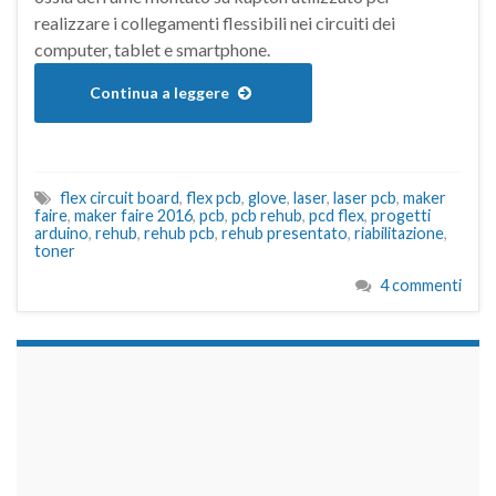
realizzare i collegamenti flessibili nei circuiti dei
computer, tablet e smartphone.
Continua a leggere
flex circuit board
,
flex pcb
,
glove
,
laser
,
laser pcb
,
maker
faire
,
maker faire 2016
,
pcb
,
pcb rehub
,
pcd flex
,
progetti
arduino
,
rehub
,
rehub pcb
,
rehub presentato
,
riabilitazione
,
toner
4 commenti
займы на карту срочно