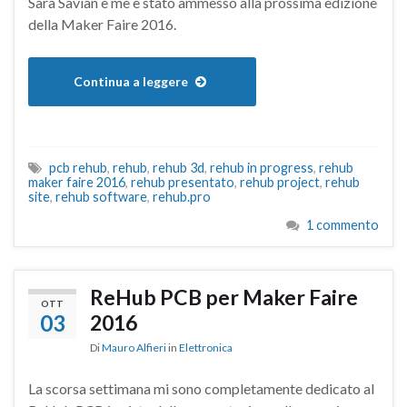
Sara Savian e me è stato ammesso alla prossima edizione
della Maker Faire 2016.
Continua a leggere
pcb rehub
,
rehub
,
rehub 3d
,
rehub in progress
,
rehub
maker faire 2016
,
rehub presentato
,
rehub project
,
rehub
site
,
rehub software
,
rehub.pro
1 commento
ReHub PCB per Maker Faire
OTT
03
2016
Di
Mauro Alfieri
in
Elettronica
La scorsa settimana mi sono completamente dedicato al