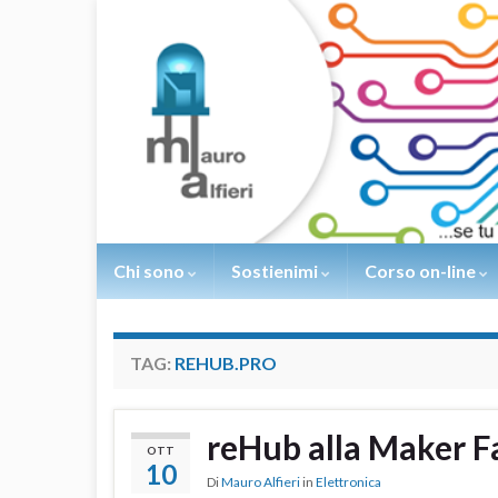
Chi sono
Sostienimi
Corso on-line
TAG:
REHUB.PRO
reHub alla Maker F
OTT
10
Di
Mauro Alfieri
in
Elettronica