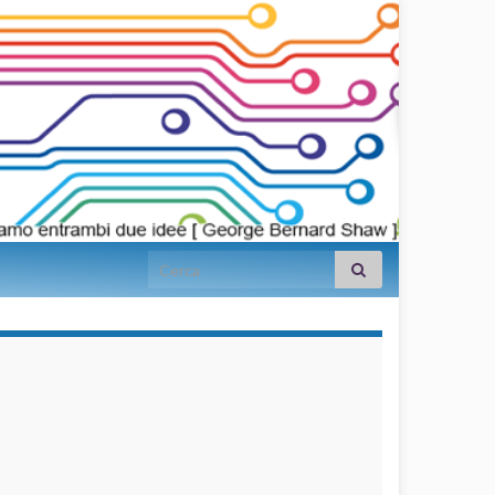
Search for:
займы на
карту срочно