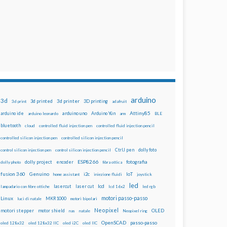
arduino
3d
3d printed
3d printer
3D printing
3d print
adafruit
Attiny85
arduino uno
Arduino Yún
arduino ide
arduino leonardo
arm
BLE
bluetooth
cloud
controlled fluid injection pen
controlled fluid injection pencil
controlled silicon injection pen
controlled silicon injection pencil
dolly foto
control silicon injection pen
control silicon injection pencil
CtrlJ pen
ESP8266
dolly project
encoder
fotografia
dolly photo
fibra ottica
fusion 360
Genuino
i2c
IoT
home assistant
iniezione fluidi
joystick
led
lcd
lasercut
laser cut
lampadario con fibre ottiche
lcd 16x2
led rgb
motori passo-passo
Linux
MKR1000
luci di natale
motori bipolari
Neopixel
motori stepper
motor shield
OLED
nas
natale
Neopixel ring
OpenSCAD
passo-passo
oled 128x32
oled 128x32 IIC
oled i2C
oled IIC