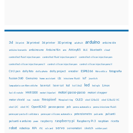
arduino
3d
3d printed
3d printer
3D printing
3d print
adafruit
arduino ide
Attiny85
arduino uno
Arduino Yún
bluetooth
arduino leonardo
arm
BLE
cloud
controlled fluid injection pen
controlled fluid injection pencil
controlled silicon injection pen
controlled silicon injection pencil
control silicon injection pen
control silicon injection pencil
ESP8266
dolly foto
dolly project
encoder
fotografia
CtrlJ pen
dolly photo
fibra ottica
fusion 360
Genuino
i2c
IoT
home assistant
iniezione fluidi
joystick
led
lcd
Linux
lasercut
laser cut
lampadario con fibre ottiche
lcd 16x2
led rgb
motori passo-passo
MKR1000
motori stepper
luci di natale
motori bipolari
Neopixel
motor shield
OLED
nas
natale
Neopixel ring
oled 128x32
oled 128x32 IIC
OpenSCAD
passo-passo
pcb
oled i2C
oled IIC
penna automatica
penna iniezione fluidi
potenziometro
pulsanti
penna per pasta di saldatura
penna per silicone automatica
pulsante
raspberry pi
pulsanti e arduino
raspberry
Raspberry Pi 3
raspbian
pwm
ricetta
robot
servo
RPi
robotica
rtc
servomotori
sketch
sd card
solder past