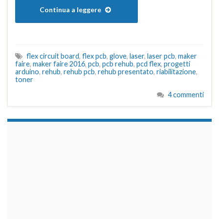
Continua a leggere
flex circuit board
,
flex pcb
,
glove
,
laser
,
laser pcb
,
maker
faire
,
maker faire 2016
,
pcb
,
pcb rehub
,
pcd flex
,
progetti
arduino
,
rehub
,
rehub pcb
,
rehub presentato
,
riabilitazione
,
toner
4 commenti
займы на карту срочно