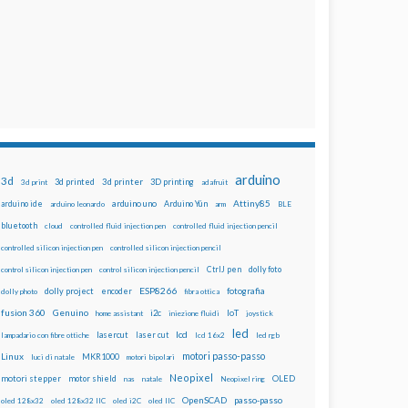
arduino
3d
3d printed
3d printer
3D printing
3d print
adafruit
Attiny85
arduino uno
Arduino Yún
arduino ide
arduino leonardo
arm
BLE
bluetooth
cloud
controlled fluid injection pen
controlled fluid injection pencil
controlled silicon injection pen
controlled silicon injection pencil
dolly foto
control silicon injection pen
control silicon injection pencil
CtrlJ pen
ESP8266
dolly project
encoder
fotografia
dolly photo
fibra ottica
fusion 360
Genuino
i2c
IoT
home assistant
iniezione fluidi
joystick
led
lcd
lasercut
laser cut
lampadario con fibre ottiche
lcd 16x2
led rgb
motori passo-passo
Linux
MKR1000
luci di natale
motori bipolari
Neopixel
motori stepper
motor shield
OLED
nas
natale
Neopixel ring
OpenSCAD
passo-passo
oled 128x32
oled 128x32 IIC
oled i2C
oled IIC