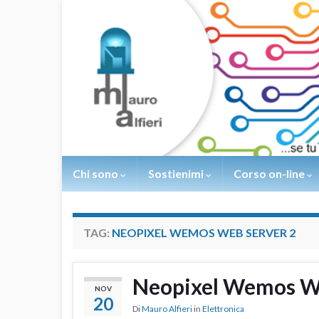
Chi sono
Sostienimi
Corso on-line
TAG:
NEOPIXEL WEMOS WEB SERVER 2
Neopixel Wemos We
NOV
20
Di
Mauro Alfieri
in
Elettronica