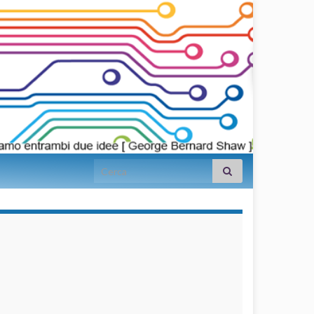
Search for:
займы на
карту срочно