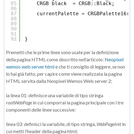
85
CRGB black  = CRGB::Black;
86
87
currentPalette = CRGBPalette16(
88
g
89
p
90
g
91
p
92
}
Premetti che le prime linee sono usate per la definizione
della pagina HTML come descritto nell’articolo:
Neopixel
wemos web server html
e che ti consiglio di leggere, se non
lo hai già fatto, per capire come viene realizzata la pagina
HTML servita dalla Neopixel Wemos Web server 2;
la linea 01: definisce una variabile di tipo stringa
rootWebPage
in cui comporrai la pagina principale con i tre
componenti delle linee successive:
linea 03: definisci la variabile, di tipo stringa,
WebPageInit
in
cui metti l’header della pagina html;