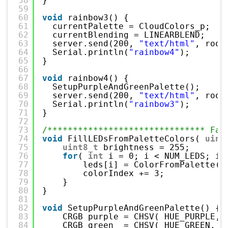
58
}
59
60
void
rainbow3() {
61
currentPalette = CloudColors_p;
62
currentBlending = LINEARBLEND;
63
server.send(200, 
"text/html"
, root
64
Serial.println(
"rainbow4"
);
65
}
66
67
void
rainbow4() {
68
SetupPurpleAndGreenPalette();
69
server.send(200, 
"text/html"
, root
70
Serial.println(
"rainbow3"
);
71
}
72
73
/******************************* Fas
74
void
FillLEDsFromPaletteColors( 
uint
75
uint8_t
brightness = 255;
76
for
( 
int
i = 0; i < NUM_LEDS; i+
77
leds[i] = ColorFromPalette( 
78
colorIndex += 3;
79
}
80
}
81
82
void
SetupPurpleAndGreenPalette() {
83
CRGB purple = CHSV( HUE_PURPLE, 
84
CRGB green  = CHSV( HUE_GREEN, 2