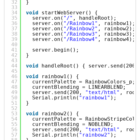
32
}
33
34
void
startWebServer() { 
35
server.on(
"/"
, handleRoot); 
36
server.on(
"/Rainbow1"
, rainbow1);
37
server.on(
"/Rainbow2"
, rainbow2);
38
server.on(
"/Rainbow3"
, rainbow3);
39
server.on(
"/Rainbow4"
, rainbow4);
40
41
server.begin(); 
42
}
43
44
void
handleRoot() { server.send(200,
45
46
void
rainbow1() { 
47
currentPalette = RainbowColors_p;
48
currentBlending = LINEARBLEND;
49
server.send(200, 
"text/html"
, root
50
Serial.println(
"rainbow1"
);
51
}
52
53
void
rainbow2() {
54
currentPalette = RainbowStripeColo
55
currentBlending = NOBLEND;
56
server.send(200, 
"text/html"
, root
57
Serial.println(
"rainbow2"
);