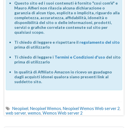
Questo sito ed i suoi contenuti è fornito "così com'è" e
Mauro Alfieri non rilascia alcuna dichiarazione o
garanzia di alcun tipo, esplicita o implicita, riguardo alla
completezza, accuratezza, affidabilità, idoneità o
disponibilità del sito o delle informazioni, prodotti,
servizi o grafiche correlate contenute sul sito per
qualsiasi scopo.
Ti chiedo di leggere e rispettare il
regolamento del sito
prima di utilizzarlo
Ti chiedo di leggere i
Termini e Condizioni d'uso
del sito
prima di utilizzarlo
In qualità di Affiliato Amazon io ricevo un guadagno
dagli acquisti idonei qualora siano presenti link al
suddetto sito.
Neopixel
,
Neopixel Wemos
,
Neopixel Wemos Web server 2
,
web server
,
wemos
,
Wemos Web server 2