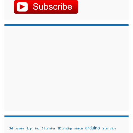
arduino
3d
3d printed
3d printer
3D printing
3d print
adafruit
arduino ide