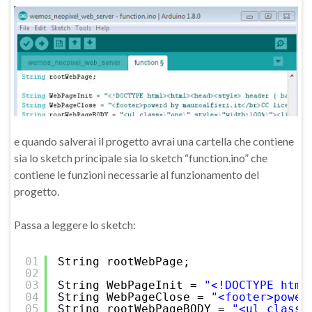
e quando salverai il progetto avrai una cartella che contiene
sia lo sketch principale sia lo sketch “function.ino” che
contiene le funzioni necessarie al funzionamento del
progetto.
Passa a leggere lo sketch:
01
String rootWebPage;
02
03
String WebPageInit = 
"<!DOCTYPE html
04
String WebPageClose = 
"<footer>power
05
String rootWebPageBODY = 
"<ul class=