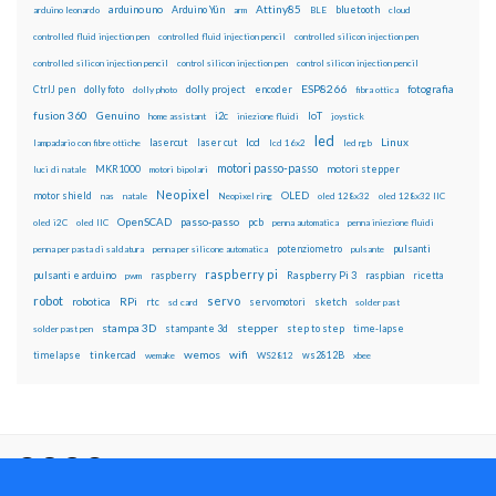
Attiny85
arduino uno
Arduino Yún
bluetooth
arduino leonardo
arm
BLE
cloud
controlled fluid injection pen
controlled fluid injection pencil
controlled silicon injection pen
controlled silicon injection pencil
control silicon injection pen
control silicon injection pencil
ESP8266
dolly foto
dolly project
encoder
fotografia
CtrlJ pen
dolly photo
fibra ottica
fusion 360
Genuino
i2c
IoT
home assistant
iniezione fluidi
joystick
led
lcd
Linux
lasercut
laser cut
lampadario con fibre ottiche
lcd 16x2
led rgb
motori passo-passo
MKR1000
motori stepper
luci di natale
motori bipolari
Neopixel
motor shield
OLED
nas
natale
Neopixel ring
oled 128x32
oled 128x32 IIC
OpenSCAD
passo-passo
pcb
oled i2C
oled IIC
penna automatica
penna iniezione fluidi
potenziometro
pulsanti
penna per pasta di saldatura
penna per silicone automatica
pulsante
raspberry pi
pulsanti e arduino
raspberry
Raspberry Pi 3
raspbian
pwm
ricetta
robot
servo
RPi
robotica
rtc
servomotori
sketch
sd card
solder past
stampa 3D
stepper
stampante 3d
step to step
solder past pen
time-lapse
wemos
wifi
tinkercad
ws2812B
timelapse
wemake
WS2812
xbee
Il blog mauroalfieri.it ed i suoi contenuti sono distribuiti
con Licenza
Creative Commons Attribution Non commercial Share