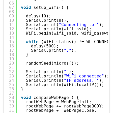
06
07
void
setup_wifi() {
08
09
delay(10);
10
Serial.println();
11
Serial.print(
"Connecting to "
);
12
Serial.println(wifi_ssid);
13
WiFi.begin(wifi_ssid, wifi_passwor
14
15
while
(WiFi.status() != WL_CONNECT
16
delay(500);
17
Serial.print(
"."
);
18
}
19
20
randomSeed(micros());
21
22
Serial.println(
""
);
23
Serial.println(
"WiFi connected"
);
24
Serial.println(
"IP address: "
);
25
Serial.println(WiFi.localIP());
26
}
27
28
void
composeWebPage() {
29
rootWebPage = WebPageInit;
30
rootWebPage += rootWebPageBODY;
31
rootWebPage += WebPageClose;