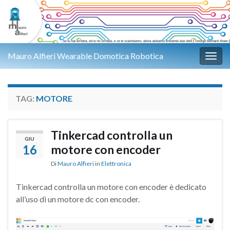
Mauro Alfieri Wearable Domotica Robotica
Attiv
TAG:
MOTORE
Tinkercad controlla un
GIU
16
motore con encoder
Di
Mauro Alfieri
in
Elettronica
Tinkercad controlla un motore con encoder è dedicato
all’uso di un motore dc con encoder.