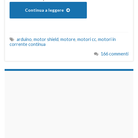
Continua a leggere
arduino
,
motor shield
,
motore
,
motori cc
,
motori in
corrente continua
166 commenti
займы на карту срочно