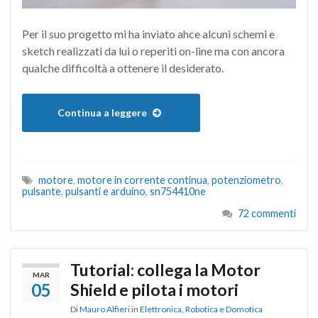
Per il suo progetto mi ha inviato ahce alcuni schemi e
sketch realizzati da lui o reperiti on-line ma con ancora
qualche difficoltà a ottenere il desiderato.
Continua a leggere
motore
,
motore in corrente continua
,
potenziometro
,
pulsante
,
pulsanti e arduino
,
sn754410ne
72 commenti
Tutorial: collega la Motor
MAR
05
Shield e pilota i motori
Di
Mauro Alfieri
in
Elettronica
,
Robotica e Domotica