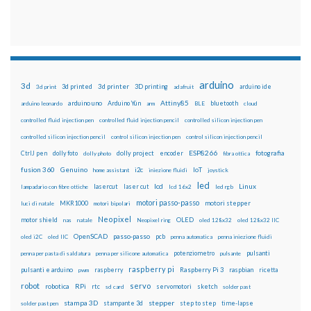
arduino
3d
3d printed
3d printer
3D printing
3d print
adafruit
arduino ide
Attiny85
arduino uno
Arduino Yún
bluetooth
arduino leonardo
arm
BLE
cloud
controlled fluid injection pen
controlled fluid injection pencil
controlled silicon injection pen
controlled silicon injection pencil
control silicon injection pen
control silicon injection pencil
ESP8266
dolly foto
dolly project
encoder
fotografia
CtrlJ pen
dolly photo
fibra ottica
fusion 360
Genuino
i2c
IoT
home assistant
iniezione fluidi
joystick
led
lcd
Linux
lasercut
laser cut
lampadario con fibre ottiche
lcd 16x2
led rgb
motori passo-passo
MKR1000
motori stepper
luci di natale
motori bipolari
Neopixel
motor shield
OLED
nas
natale
Neopixel ring
oled 128x32
oled 128x32 IIC
OpenSCAD
passo-passo
pcb
oled i2C
oled IIC
penna automatica
penna iniezione fluidi
potenziometro
pulsanti
penna per pasta di saldatura
penna per silicone automatica
pulsante
raspberry pi
pulsanti e arduino
raspberry
Raspberry Pi 3
raspbian
pwm
ricetta
robot
servo
RPi
robotica
rtc
servomotori
sketch
sd card
solder past
stampa 3D
stepper
stampante 3d
step to step
solder past pen
time-lapse