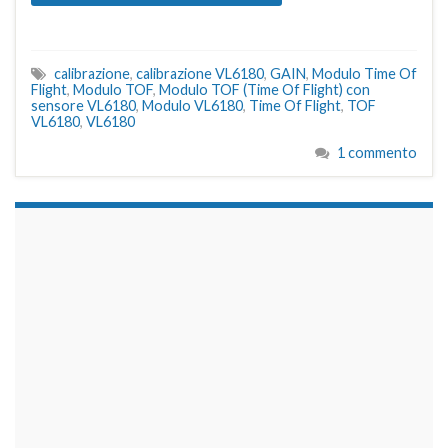
calibrazione
,
calibrazione VL6180
,
GAIN
,
Modulo Time Of
Flight
,
Modulo TOF
,
Modulo TOF (Time Of Flight) con
sensore VL6180
,
Modulo VL6180
,
Time Of Flight
,
TOF
VL6180
,
VL6180
1 commento
займы на карту срочно