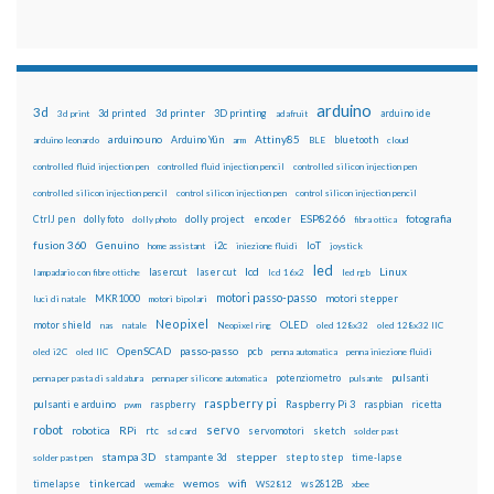
arduino
3d
3d printed
3d printer
3D printing
3d print
adafruit
arduino ide
Attiny85
arduino uno
Arduino Yún
bluetooth
arduino leonardo
arm
BLE
cloud
controlled fluid injection pen
controlled fluid injection pencil
controlled silicon injection pen
controlled silicon injection pencil
control silicon injection pen
control silicon injection pencil
ESP8266
dolly foto
dolly project
encoder
fotografia
CtrlJ pen
dolly photo
fibra ottica
fusion 360
Genuino
i2c
IoT
home assistant
iniezione fluidi
joystick
led
lcd
Linux
lasercut
laser cut
lampadario con fibre ottiche
lcd 16x2
led rgb
motori passo-passo
MKR1000
motori stepper
luci di natale
motori bipolari
Neopixel
motor shield
OLED
nas
natale
Neopixel ring
oled 128x32
oled 128x32 IIC
OpenSCAD
passo-passo
pcb
oled i2C
oled IIC
penna automatica
penna iniezione fluidi
potenziometro
pulsanti
penna per pasta di saldatura
penna per silicone automatica
pulsante
raspberry pi
pulsanti e arduino
raspberry
Raspberry Pi 3
raspbian
pwm
ricetta
robot
servo
RPi
robotica
rtc
servomotori
sketch
sd card
solder past
stampa 3D
stepper
stampante 3d
step to step
solder past pen
time-lapse
wemos
wifi
tinkercad
ws2812B
timelapse
wemake
WS2812
xbee