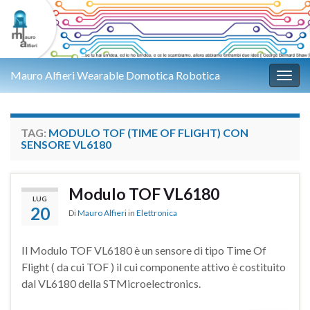
Mauro Alfieri Wearable Domotica Robotica
Attiv
TAG:
MODULO TOF (TIME OF FLIGHT) CON
SENSORE VL6180
Modulo TOF VL6180
LUG
20
Di
Mauro Alfieri
in
Elettronica
Il Modulo TOF VL6180 è un sensore di tipo Time Of
Flight ( da cui TOF ) il cui componente attivo è costituito
dal VL6180 della STMicroelectronics.